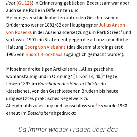
liebt
(
GL 126
) in Erinnerung geblieben. Bedeutsam war aber
auch seine Rolle in Differenzen und
Meinungsverschiedenheiten unter den Geschlossenen
Brüdern; so war er 1881/82 der Hauptgegner
Julius Anton
1
von Posecks
in der Auseinandersetzung um Park Street
und
verfasste 1901 ein Statement gegen die allianzfreundliche
Haltung
Georg von Viebahns
(das diesem allerdings erst
2
1906 von
Rudolf Brockhaus
zugänglich gemacht wurde
).
Mit seiner dreiteiligen Artikelserie „‚Alles geschehe
wohlanständig und in Ordnung.‘ (1. Kor. 14, 40.)“ legte
Löwen 1893 im
Botschafter des Heils in Christo
ein
klassisches, von den Geschlossenen Brüdern bis heute
umgesetztes praktisches Regelwerk zu
3
Abendmahlszulassung und -ausschluss vor.
Es wurde 1930
erneut im
Botschafter
abgedruckt:
Da immer wieder Fragen über das