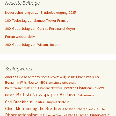
Neueste Beiträge
Neuerscheinungen zur Brüderbewegung 2025
100. Todestag von Samuel Trevor Francis
200. Geburtstag von Conrad Ferdinand Meyer
Forum wieder aktiv
200. Geburtstag von William Lincoln
Schlagwörter
Andreas Liese
Anthony Norris Groves
August Jung
Baptisten
BEFG
Benjamin Wills Newton
BfC
Bibelschule Wiedenest
Brethren Historical Review
Brethren Archivists and Historians Network
British Newspaper Archive
Bristol
Calvinismus
Carl Brockhaus
Charles Henry Mackintosh
Chief Men among the Brethren
Christian Schatz
Crawford Gribben
Dispensationalismus
Evangelischer Brüderverein
Echoes of Service