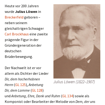
Heute vor 200 Jahren
wurde
Julius Löwen
in
Breckerfeld
geboren –
neben seinem
gleichaltrigen Schwager
Carl Brockhaus
eine zweite
prägende Figur in der
Gründergeneration der
deutschen
Brüderbewegung.
Der Nachwelt ist er vor
allem als Dichter der Lieder
Dir, dem hocherhobnen
Julius Löwen (1822–1907)
Herrn
(
GL 125
),
Anbetung
Dir, dem Lamme
(
GL 128
)
und
Anbetung, Ehre, Dank und Ruhm
(
GL 134
) sowie als
Komponist oder Bearbeiter der Melodie von
Dem, der uns