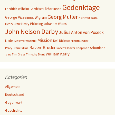
Gedenktage
Friedrich Wilhelm Baedeker
Färöer-Inseln
Georg Müller
George Vicesimus Wigram
Hartmut Wahl
Henry Pickering
Johannes Warns
Henry Craik
John Nelson Darby
Julius Anton von Poseck
Mission
Lieder
Neil Dickson
Max Weremchuk
Nichtbündler
Raven-Brüder
Schottland
Percy Francis Hall
Robert Cleaver Chapman
William Kelly
Tim Grass
Timothy Stunt
Taufe
Kategorien
Allgemein
Deutschland
Gegenwart
Geschichte