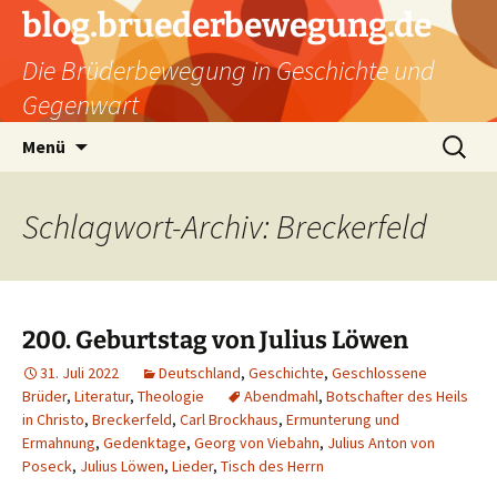
Zum
blog.bruederbewegung.de
Inhalt
Die Brüderbewegung in Geschichte und
springen
Gegenwart
Suchen
Menü
nach:
Schlagwort-Archiv: Breckerfeld
200. Geburtstag von Julius Löwen
31. Juli 2022
Deutschland
,
Geschichte
,
Geschlossene
Brüder
,
Literatur
,
Theologie
Abendmahl
,
Botschafter des Heils
in Christo
,
Breckerfeld
,
Carl Brockhaus
,
Ermunterung und
Ermahnung
,
Gedenktage
,
Georg von Viebahn
,
Julius Anton von
Poseck
,
Julius Löwen
,
Lieder
,
Tisch des Herrn