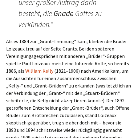
unser großer Auftrag darin
besteht, die
Gnade
Gottes zu
verkünden.“
Als es 1884 zur „Grant-Trennung“ kam, blieben die Brüder
Loizeaux treu auf der Seite Grants. Bei den späteren
Vereinigungsgesprächen mit anderen „Brüder“-Gruppen
spielte Paul Loizeaux meist eine führende Rolle, so bereits
1886, als
William Kelly
(1821–1906) nach Amerika kam, um
die Aussichten für einen Zusammenschluss zwischen
„Kelly-“ und „Grant-Brüdern“ zu erkunden (was letztlich an
der Verbindung der „Grant-“ mit den „Stuart-Brüdern“
scheiterte, die Kelly nicht akzeptieren konnte). Der 1892
getroffenen Entscheidung der „Grant-Brüder“, auch Offene
Brüder zum Brotbrechen zuzulassen, stand Loizeaux
skeptisch gegenüber, trug sie aber doch mit – bevor sie
1893 und 1894 schrittweise wieder rückgängig gemacht
wurde. 1909 reiste Loizeaux mit drei anderen führenden