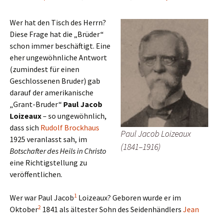
Wer hat den Tisch des Herrn?
Diese Frage hat die „Brüder“
schon immer beschäftigt. Eine
eher ungewöhnliche Antwort
(zumindest für einen
Geschlossenen Bruder) gab
darauf der amerikanische
„Grant-Bruder“
Paul Jacob
Loizeaux
– so ungewöhnlich,
dass sich
Rudolf Brockhaus
Paul Jacob Loizeaux
1925 veranlasst sah, im
(1841–1916)
Botschafter des Heils in Christo
eine Richtigstellung zu
veröffentlichen.
1
Wer war Paul Jacob
Loizeaux? Geboren wurde er im
2
Oktober
1841 als ältester Sohn des Seidenhändlers
Jean