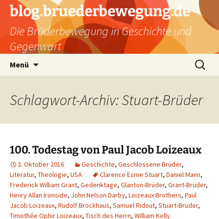
Zum
blog.bruederbewegung.de
Inhalt
Die Brüderbewegung in Geschichte und
springen
Gegenwart
Suchen
Menü
nach:
Schlagwort-Archiv: Stuart-Brüder
100. Todestag von Paul Jacob Loizeaux
3. Oktober 2016
Geschichte
,
Geschlossene Brüder
,
Literatur
,
Theologie
,
USA
Clarence Esme Stuart
,
Daniel Mann
,
Frederick William Grant
,
Gedenktage
,
Glanton-Brüder
,
Grant-Brüder
,
Henry Allan Ironside
,
John Nelson Darby
,
Loizeaux Brothers
,
Paul
Jacob Loizeaux
,
Rudolf Brockhaus
,
Samuel Ridout
,
Stuart-Brüder
,
Timothée Ophir Loizeaux
,
Tisch des Herrn
,
William Kelly