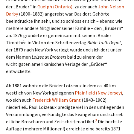
der „Brüder“ in
Guelph (Ontario)
, zu der auch
John Nelson
Darby
(1800–1882) angereist war. Das dort Gehörte
beeindruckte ihn sehr, und so schloss er sich – ebenso wie
mehrere andere Mitglieder seiner Familie – den „Brüdern“
an. 1876 gründete er gemeinsam mit seinem Bruder
Timothée in Vinton den Schriftenverlag
Bible Truth Depot
,
der 1879 nach New York verlegt wurde und sich dort unter
dem Namen
Loizeaux Brothers
bald zu einem der
wichtigsten amerikanischen Verlage der „Brüder“
entwickelte.
Ab 1881 wohnten die Brüder Loizeaux in dem ca. 40 km
westlich von New York gelegenen
Plainfield (New Jersey)
,
wo sich auch
Frederick William Grant
(1843–1902)
niederließ. Paul Loizeaux predigte viel in den umliegenden
Versammlungen, verkündigte das Evangelium und schrieb
3
etliche Broschüren und Zeitschriftenartikel.
Die höchste
Auflage (mehrere Millionen!) erreichte eine bereits 1871