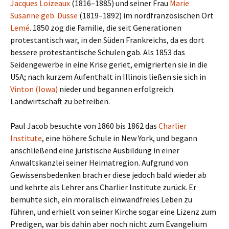
Jacques Loizeaux
(1816–1885) und seiner Frau
Marie
Susanne geb. Dusse
(1819–1892) im nordfranzösischen Ort
Lemé
. 1850 zog die Familie, die seit Generationen
protestantisch war, in den Süden Frankreichs, da es dort
bessere protestantische Schulen gab. Als 1853 das
Seidengewerbe in eine Krise geriet, emigrierten sie in die
USA; nach kurzem Aufenthalt in Illinois ließen sie sich in
Vinton (Iowa)
nieder und begannen erfolgreich
Landwirtschaft zu betreiben.
Paul Jacob besuchte von 1860 bis 1862 das
Charlier
Institute
, eine höhere Schule in New York, und begann
anschließend eine juristische Ausbildung in einer
Anwaltskanzlei seiner Heimatregion. Aufgrund von
Gewissensbedenken brach er diese jedoch bald wieder ab
und kehrte als Lehrer ans Charlier Institute zurück. Er
bemühte sich, ein moralisch einwandfreies Leben zu
führen, und erhielt von seiner Kirche sogar eine Lizenz zum
Predigen, war bis dahin aber noch nicht zum Evangelium