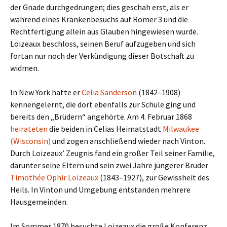
der Gnade durchgedrungen; dies geschah erst, als er
während eines Krankenbesuchs auf Römer 3 und die
Rechtfertigung allein aus Glauben hingewiesen wurde.
Loizeaux beschloss, seinen Beruf aufzugeben und sich
fortan nur noch der Verkündigung dieser Botschaft zu
widmen.
In New York hatte er
Celia Sanderson
(1842–1908)
kennengelernt, die dort ebenfalls zur Schule ging und
bereits den „Brüdern“ angehörte. Am 4. Februar 1868
heirateten
die beiden in Celias Heimatstadt
Milwaukee
(Wisconsin)
und zogen anschließend wieder nach Vinton.
Durch Loizeaux’ Zeugnis fand ein großer Teil seiner Familie,
darunter seine Eltern und sein zwei Jahre jüngerer Bruder
Timothée Ophir Loizeaux
(1843–1927), zur Gewissheit des
Heils. In Vinton und Umgebung entstanden mehrere
Hausgemeinden.
Im Sommer 1870 besuchte Loizeaux die große Konferenz