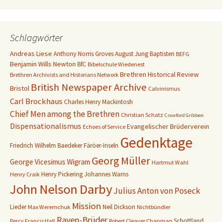
Schlagwörter
Andreas Liese
Anthony Norris Groves
August Jung
Baptisten
BEFG
Benjamin Wills Newton
BfC
Bibelschule Wiedenest
Brethren Historical Review
Brethren Archivists and Historians Network
British Newspaper Archive
Bristol
Calvinismus
Carl Brockhaus
Charles Henry Mackintosh
Chief Men among the Brethren
Christian Schatz
Crawford Gribben
Dispensationalismus
Evangelischer Brüderverein
Echoes of Service
Gedenktage
Friedrich Wilhelm Baedeker
Färöer-Inseln
Georg Müller
George Vicesimus Wigram
Hartmut Wahl
Henry Pickering
Johannes Warns
Henry Craik
John Nelson Darby
Julius Anton von Poseck
Mission
Lieder
Neil Dickson
Max Weremchuk
Nichtbündler
Raven-Brüder
Schottland
Percy Francis Hall
Robert Cleaver Chapman