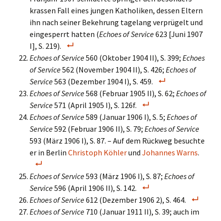
krassen Fall eines jungen Katholiken, dessen Eltern
ihn nach seiner Bekehrung tagelang verprügelt und
eingesperrt hatten (
Echoes of Service
623 [Juni 1907
I], S. 219).
Echoes of Service
560 (Oktober 1904 II), S. 399;
Echoes
of Service
562 (November 1904 II), S. 426;
Echoes of
Service
563 (Dezember 1904 I), S. 459.
Echoes of Service
568 (Februar 1905 II), S. 62;
Echoes of
Service
571 (April 1905 I), S. 126f.
Echoes of Service
589 (Januar 1906 I), S. 5;
Echoes of
Service
592 (Februar 1906 II), S. 79;
Echoes of Service
593 (März 1906 I), S. 87. – Auf dem Rückweg besuchte
er in Berlin
Christoph Köhler
und
Johannes Warns
.
Echoes of Service
593 (März 1906 I), S. 87;
Echoes of
Service
596 (April 1906 II), S. 142.
Echoes of Service
612 (Dezember 1906 2), S. 464.
Echoes of Service
710 (Januar 1911 II), S. 39; auch im