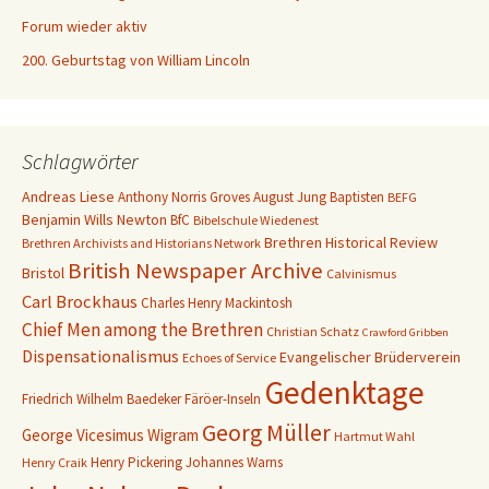
Forum wieder aktiv
200. Geburtstag von William Lincoln
Schlagwörter
Andreas Liese
Anthony Norris Groves
August Jung
Baptisten
BEFG
Benjamin Wills Newton
BfC
Bibelschule Wiedenest
Brethren Historical Review
Brethren Archivists and Historians Network
British Newspaper Archive
Bristol
Calvinismus
Carl Brockhaus
Charles Henry Mackintosh
Chief Men among the Brethren
Christian Schatz
Crawford Gribben
Dispensationalismus
Evangelischer Brüderverein
Echoes of Service
Gedenktage
Friedrich Wilhelm Baedeker
Färöer-Inseln
Georg Müller
George Vicesimus Wigram
Hartmut Wahl
Henry Pickering
Johannes Warns
Henry Craik