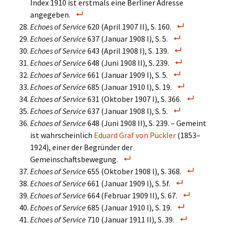
Index 1910 ist erstmals eine Berliner Adresse
angegeben.
Echoes of Service
620 (April 1907 II), S. 160.
Echoes of Service
637 (Januar 1908 I), S. 5.
Echoes of Service
643 (April 1908 I), S. 139.
Echoes of Service
648 (Juni 1908 II), S. 239.
Echoes of Service
661 (Januar 1909 I), S. 5.
Echoes of Service
685 (Januar 1910 I), S. 19.
Echoes of Service
631 (Oktober 1907 I), S. 366.
Echoes of Service
637 (Januar 1908 I), S. 5.
Echoes of Service
648 (Juni 1908 II), S. 239. – Gemeint
ist wahrscheinlich
Eduard Graf von Pückler
(1853–
1924), einer der Begründer der
Gemeinschaftsbewegung.
Echoes of Service
655 (Oktober 1908 I), S. 368.
Echoes of Service
661 (Januar 1909 I), S. 5f.
Echoes of Service
664 (Februar 1909 II), S. 67.
Echoes of Service
685 (Januar 1910 I), S. 19.
Echoes of Service
710 (Januar 1911 II), S. 39.