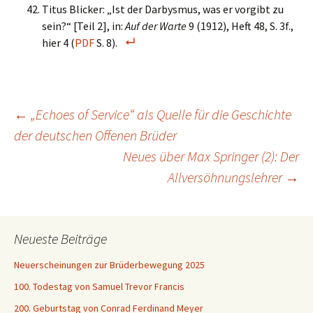
Titus Blicker: „Ist der Darbysmus, was er vorgibt zu
sein?“ [Teil 2], in:
Auf der Warte
9 (1912), Heft 48, S. 3f.,
hier 4 (
PDF
S. 8).
Beitragsnavigation
←
„Echoes of Service“ als Quelle für die Geschichte
der deutschen Offenen Brüder
Neues über Max Springer (2): Der
Allversöhnungslehrer
→
Neueste Beiträge
Neuerscheinungen zur Brüderbewegung 2025
100. Todestag von Samuel Trevor Francis
200. Geburtstag von Conrad Ferdinand Meyer