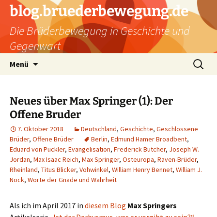
Zum
blog.bruederbewegung.de
Inhalt
Die Brüderbewegung in Geschichte und
springen
Gegenwart
Suchen
Menü
nach:
Neues über Max Springer (1): Der
Offene Bruder
7. Oktober 2018
Deutschland
,
Geschichte
,
Geschlossene
Brüder
,
Offene Brüder
Berlin
,
Edmund Hamer Broadbent
,
Eduard von Pückler
,
Evangelisation
,
Frederick Butcher
,
Joseph W.
Jordan
,
Max Isaac Reich
,
Max Springer
,
Osteuropa
,
Raven-Brüder
,
Rheinland
,
Titus Blicker
,
Vohwinkel
,
William Henry Bennet
,
William J.
Nock
,
Worte der Gnade und Wahrheit
Als ich im April 2017 in
diesem Blog
Max Springers