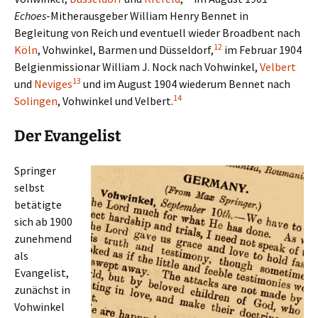
Echoes
-Mitherausgeber William Henry Bennet in
Begleitung von Reich und eventuell wieder Broadbent nach
12
Köln
, Vohwinkel, Barmen und Düsseldorf,
im Februar 1904
Belgienmissionar William J. Nock nach Vohwinkel,
Velbert
13
und
Neviges
und im August 1904 wiederum Bennet nach
14
Solingen
, Vohwinkel und Velbert.
Der Evangelist
Springer
selbst
betätigte
sich ab 1900
zunehmend
als
Evangelist,
zunächst in
Vohwinkel