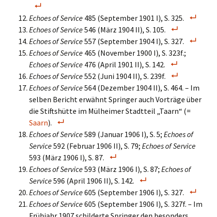
Echoes of Service
485 (September 1901 I), S. 325.
Echoes of Service
546 (März 1904 II), S. 105.
Echoes of Service
557 (September 1904 I), S. 327.
Echoes of Service
465 (November 1900 I), S. 323f.;
Echoes of Service
476 (April 1901 II), S. 142.
Echoes of Service
552 (Juni 1904 II), S. 239f.
Echoes of Service
564 (Dezember 1904 II), S. 464. – Im
selben Bericht erwähnt Springer auch Vorträge über
die Stiftshütte im Mülheimer Stadtteil „Taarn“ (=
Saarn
).
Echoes of Service
589 (Januar 1906 I), S. 5;
Echoes of
Service
592 (Februar 1906 II), S. 79;
Echoes of Service
593 (März 1906 I), S. 87.
Echoes of Service
593 (März 1906 I), S. 87;
Echoes of
Service
596 (April 1906 II), S. 142.
Echoes of Service
605 (September 1906 I), S. 327.
Echoes of Service
605 (September 1906 I), S. 327f. – Im
Frühjahr 1907 schilderte Springer den besonders