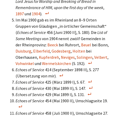
Lord Jesus for Worship and Breaking of Bread in
Remembrance of HIM, upon the first day of the week
,
1897
und
1904
).
Im Mai 1900 gab es im Rheinland an 8–9 Orten
Gruppen von Gläubigen „in örtlicher Gemeinschaft“
(
Echoes of Service
456 [Juni 1900 II], S. 180). Die
List of
Some Meetings
von 1904 nennt zwölf Gemeinden in
der Rheinprovinz:
Beeck
bei Ruhrort,
Beuel
bei Bonn,
Duisburg
,
Elberfeld
,
Godesberg
,
Holten
bei
Oberhausen,
Kupferdreh
,
Neviges
,
Solingen
,
Velbert
,
Vohwinkel
und
Wermelskirchen
(S. 192).
Echoes of Service
414 (September 1898 II), S. 277
(Übersetzung von mir).
Echoes of Service
425 (März 1899 I), S. 67.
Echoes of Service
430 (Mai 1899 II), S. 147.
Echoes of Service
429 (Mai 1899 I), S. 131.
Echoes of Service
454 (Mai 1900 II), Umschlagseite 19.
Echoes of Service
458 (Juli 1900 II), Umschlagseite 27.