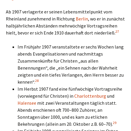
Ab 1907 verlagerte er seinen Lebensmittelpunkt vom
Rheinland zunehmend in Richtung
Berlin
, wo er in zunächst
halbjährlichen Abständen mehrwöchige Vortragsreihen
27
hielt, bevor er sich Ende 1910 dauerhaft dort niederließ:
Im Frühjahr 1907 veranstaltete er sechs Wochen lang
abends Evangelisationen und nachmittags
Zusammenkünfte für Christen „aus allen
Benennungen“, die „ein Sehnen nach der Wahrheit
zeigten und ein tiefes Verlangen, den Herrn besser zu
28
kennen“.
Im Herbst 1907 fand eine fünfwöchige Vortragsreihe
(vorwiegend für Christen) in
Charlottenburg
und
Halensee
mit zwei Veranstaltungen täglich statt.
Abends erschienen oft 700–800 Zuhörer, an
Sonntagen über 1000, und es kam zu etlichen
29
Bekehrungen (allein am 20. Oktober z.B. 60–70).