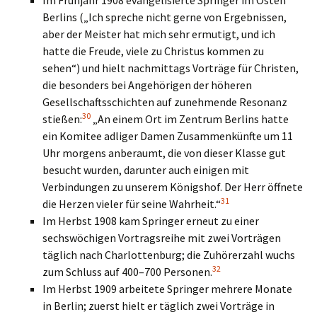
Im Frühjahr 1908 evangelisierte Springer im Osten
Berlins („Ich spreche nicht gerne von Ergebnissen,
aber der Meister hat mich sehr ermutigt, und ich
hatte die Freude, viele zu Christus kommen zu
sehen“) und hielt nachmittags Vorträge für Christen,
die besonders bei Angehörigen der höheren
Gesellschaftsschichten auf zunehmende Resonanz
30
stießen:
„An einem Ort im Zentrum Berlins hatte
ein Komitee adliger Damen Zusammenkünfte um 11
Uhr morgens anberaumt, die von dieser Klasse gut
besucht wurden, darunter auch einigen mit
Verbindungen zu unserem Königshof. Der Herr öffnete
31
die Herzen vieler für seine Wahrheit.“
Im Herbst 1908 kam Springer erneut zu einer
sechswöchigen Vortragsreihe mit zwei Vorträgen
täglich nach Charlottenburg; die Zuhörerzahl wuchs
32
zum Schluss auf 400–700 Personen.
Im Herbst 1909 arbeitete Springer mehrere Monate
in Berlin; zuerst hielt er täglich zwei Vorträge in