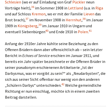
Schlesien
(wo er auf Einladung von Graf
Pückler
neun
36
Vorträge hielt),
im Sommer 1908 in
Lettland
(u.a. in
Riga
und auf Schloss
Kremon
, wo er mit der Familie
Lieven
das
37
38
Brot brach),
im November 1908 in
Herrnhut
,
im Januar
39
1909 in
Königsberg
,
im Januar 1910 in Ungarn und
40
41
eventuell Siebenbürgen
und Ende 1910 in
Polen
.
Anfang der 1910er Jahre kühlte seine Beziehung zu den
Offenen Brüdern dann aber offensichtlich ab – sein letzter
Bericht in
Echoes of Service
erschien im Januar 1911, und
bereits ein Jahr später bezeichnete er die Offenen Brüder in
seiner pseudonym erschienenen Artikelserie „Ist der
Darbysmus, was er vorgibt zu sein?“ als „Neudarbysten“, die
sich aus seiner Sicht offenbar nur wenig von den anderen
42
„Schülern Darbys“ unterschieden.
Welche gemeindliche
Richtung er nun einschlug, möchte ich in einem zweiten
Beitrag darstellen.