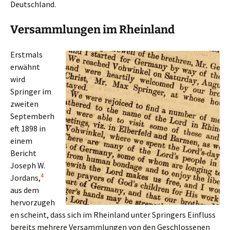
Deutschland.
Versammlungen im Rheinland
Erstmals
erwähnt
wird
Springer im
zweiten
Septemberh
eft 1898 in
einem
Bericht
Joseph W.
4
Jordans,
aus dem
hervorzugeh
en scheint, dass sich im Rheinland unter Springers Einfluss
bereits mehrere Versammlungen von den Geschlossenen