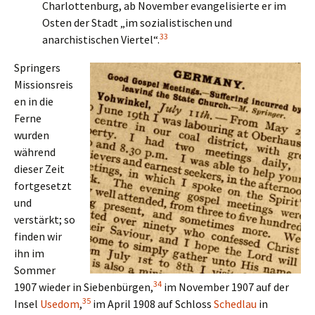
Charlottenburg, ab November evangelisierte er im
Osten der Stadt „im sozialistischen und
33
anarchistischen Viertel“.
Springers
Missionsreis
en in die
Ferne
wurden
während
dieser Zeit
fortgesetzt
und
verstärkt; so
finden wir
ihn im
Sommer
34
1907 wieder in Siebenbürgen,
im November 1907 auf der
35
Insel
Usedom
,
im April 1908 auf Schloss
Schedlau
in