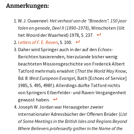
Anmerkungen:
W. J. Ouweneel:
Het verhaal van de ”Broeders”. 150 jaar
falen en genade, Deel II (1890–1978)
, Winschoten (Uit
het Woord der Waarheid) 1978, S. 237.
Letters of F. E. Raven
, S. 100.
Daher wird Springer auch in der auf den
Echoes
-
Berichten basierenden, hierzulande bisher wenig
beachteten Missionsgeschichte von Frederick Albert
Tatford mehrmals erwähnt (
That the World May Know
,
Bd. 8:
West European Evangel
, Bath [Echoes of Service]
1985, S. 495, 498f.). Allerdings dürfte Tatford nichts
von Springers Elberfelder- und Raven-Vergangenheit
gewusst haben.
Joseph W. Jordan war Herausgeber zweier
internationaler Adressbücher der Offenen Brüder (
List
of Some Meetings in the British Isles and Regions Beyond
Where Believers professedly gather in the Name of the