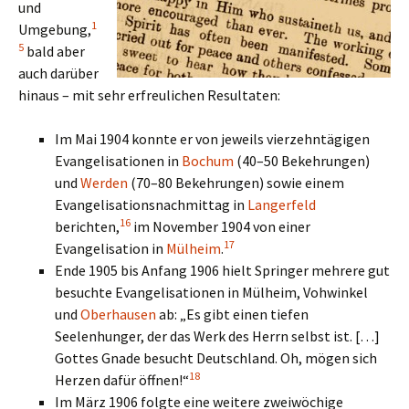
und
1
Umgebung,
5
bald aber
auch darüber
hinaus – mit sehr erfreulichen Resultaten:
Im Mai 1904 konnte er von jeweils vierzehntägigen
Evangelisationen in
Bochum
(40–50 Bekehrungen)
und
Werden
(70–80 Bekehrungen) sowie einem
Evangelisationsnachmittag in
Langerfeld
16
berichten,
im November 1904 von einer
17
Evangelisation in
Mülheim
.
Ende 1905 bis Anfang 1906 hielt Springer mehrere gut
besuchte Evangelisationen in Mülheim, Vohwinkel
und
Oberhausen
ab: „Es gibt einen tiefen
Seelenhunger, der das Werk des Herrn selbst ist. […]
Gottes Gnade besucht Deutschland. Oh, mögen sich
18
Herzen dafür öffnen!“
Im März 1906 folgte eine weitere zweiwöchige