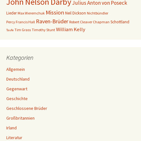
John Nelson Darby
Julius Anton von Poseck
Mission
Lieder
Neil Dickson
Max Weremchuk
Nichtbündler
Raven-Brüder
Schottland
Percy Francis Hall
Robert Cleaver Chapman
William Kelly
Tim Grass
Timothy Stunt
Taufe
Kategorien
Allgemein
Deutschland
Gegenwart
Geschichte
Geschlossene Brüder
Großbritannien
Irland
Literatur