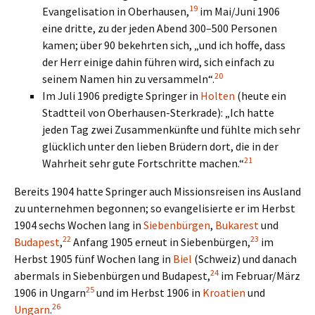
19
Evangelisation in Oberhausen,
im Mai/Juni 1906
eine dritte, zu der jeden Abend 300–500 Personen
kamen; über 90 bekehrten sich, „und ich hoffe, dass
der Herr einige dahin führen wird, sich einfach zu
20
seinem Namen hin zu versammeln“.
Im Juli 1906 predigte Springer in
Holten
(heute ein
Stadtteil von Oberhausen-Sterkrade): „Ich hatte
jeden Tag zwei Zusammenkünfte und fühlte mich sehr
glücklich unter den lieben Brüdern dort, die in der
21
Wahrheit sehr gute Fortschritte machen.“
Bereits 1904 hatte Springer auch Missionsreisen ins Ausland
zu unternehmen begonnen; so evangelisierte er im Herbst
1904 sechs Wochen lang in
Siebenbürgen
,
Bukarest
und
22
23
Budapest
,
Anfang 1905 erneut in Siebenbürgen,
im
Herbst 1905 fünf Wochen lang in
Biel
(Schweiz) und danach
24
abermals in Siebenbürgen und Budapest,
im Februar/März
25
1906 in Ungarn
und im Herbst 1906 in
Kroatien
und
26
Ungarn
.