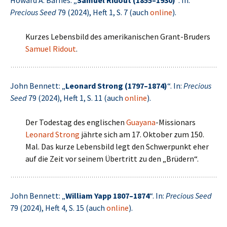
Howard A. Barnes: „
Samuel Ridout (1855–1930)
“. In:
Precious Seed
79 (2024), Heft 1, S. 7 (auch
online
).
Kurzes Lebensbild des amerikanischen Grant-Bruders
Samuel Ridout
.
John Bennett: „
Leonard Strong (1797–1874)
“. In:
Precious
Seed
79 (2024), Heft 1, S. 11 (auch
online
).
Der Todestag des englischen
Guayana
-Missionars
Leonard Strong
jährte sich am 17. Oktober zum 150.
Mal. Das kurze Lebensbild legt den Schwerpunkt eher
auf die Zeit vor seinem Übertritt zu den „Brüdern“.
John Bennett: „
William Yapp 1807–1874
“. In:
Precious Seed
79 (2024), Heft 4, S. 15 (auch
online
).