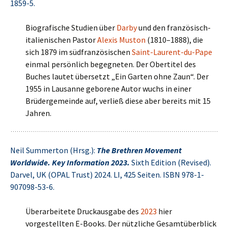
1859-5.
Biografische Studien über
Darby
und den französisch-
italienischen Pastor
Alexis Muston
(1810–1888), die
sich 1879 im südfranzösischen
Saint-Laurent-du-Pape
einmal persönlich begegneten. Der Obertitel des
Buches lautet übersetzt „Ein Garten ohne Zaun“. Der
1955 in Lausanne geborene Autor wuchs in einer
Brüdergemeinde auf, verließ diese aber bereits mit 15
Jahren.
Neil Summerton (Hrsg.):
The Brethren Movement
Worldwide. Key Information 2023.
Sixth Edition (Revised).
Darvel, UK (OPAL Trust) 2024. LI, 425 Seiten. ISBN 978-1-
907098-53-6.
Überarbeitete Druckausgabe des
2023
hier
vorgestellten E-Books. Der nützliche Gesamtüberblick