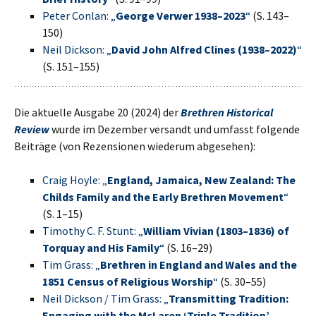
Peter Conlan: „
George Verwer 1938–2023
“
(S. 143–
150)
Neil Dickson: „
David John Alfred Clines (1938–2022)
“
(S. 151–155)
Die aktuelle Ausgabe 20 (2024) der
Brethren Historical
Review
wurde im Dezember versandt und umfasst folgende
Beiträge (von Rezensionen wiederum abgesehen):
Craig Hoyle: „
England, Jamaica, New Zealand: The
Childs Family and the Early Brethren Movement
“
(S. 1–15)
Timothy C. F. Stunt: „
William Vivian (1803–1836) of
Torquay and His Family
“
(S. 16–29)
Tim Grass: „
Brethren in England and Wales and the
1851 Census of Religious Worship
“
(S. 30–55)
Neil Dickson / Tim Grass: „
Transmitting Tradition:
Engaging with the McLaren ‘Triple Tradition’