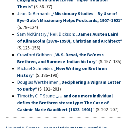
Thesis
“
(S. 56–77)
Jean DeBernardi: „
‘Missionary Studies – By Use of
Eye-Gate’: Missionary Helps Postcards, 1907–1921
“
(S. 78–124)
Sam McKinstry / Neil Dickson: „
James Austen Laird
of Kilmacolm (1878–1950), Christian and Architect
“
(S. 125–156)
Crawford Gribben: „
W. S. Desai, the Bo’ness
Brethren, and Burmese-Indian history
“
(S. 157–185)
Michael Schneider: „
New Writing on Brethren
History
“
(S. 186–190)
Douglas Wertheimer: „
Deciphering a Wigram Letter
to Darby
“
(S. 191–201)
Timothy C. F. Stunt: „
… and one more individual
defies the Brethren stereotype: The Case of
Casimir-Marie Gaudibert (1823–1901)
“
(S. 202–207)