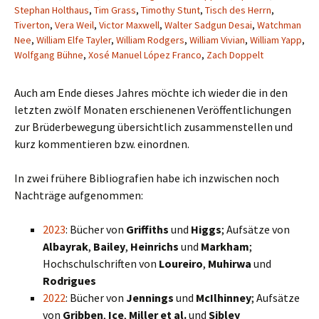
Stephan Holthaus
,
Tim Grass
,
Timothy Stunt
,
Tisch des Herrn
,
Tiverton
,
Vera Weil
,
Victor Maxwell
,
Walter Sadgun Desai
,
Watchman
Nee
,
William Elfe Tayler
,
William Rodgers
,
William Vivian
,
William Yapp
,
Wolfgang Bühne
,
Xosé Manuel López Franco
,
Zach Doppelt
Auch am Ende dieses Jahres möchte ich wieder die in den
letzten zwölf Monaten erschienenen Veröffentlichungen
zur Brüderbewegung übersichtlich zusammenstellen und
kurz kommentieren bzw. einordnen.
In zwei frühere Bibliografien habe ich inzwischen noch
Nachträge aufgenommen:
2023
: Bücher von
Griffiths
und
Higgs
; Aufsätze von
Albayrak
,
Bailey
,
Heinrichs
und
Markham
;
Hochschulschriften von
Loureiro
,
Muhirwa
und
Rodrigues
2022
: Bücher von
Jennings
und
McIlhinney
; Aufsätze
von
Gribben
,
Ice
,
Miller et al.
und
Sibley