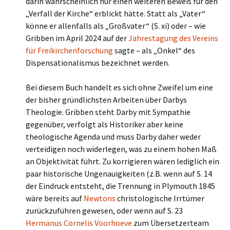
darin wahrscheinlich nur einen weiteren Beweis für den
„Verfall der Kirche“ erblickt hätte. Statt als „Vater“
könne er allenfalls als „Großvater“ (S. xi) oder – wie
Gribben im April 2024 auf der
Jahrestagung des Vereins
für Freikirchenforschung
sagte – als „Onkel“ des
Dispensationalismus bezeichnet werden.
Bei diesem Buch handelt es sich ohne Zweifel um eine
der bisher gründlichsten Arbeiten über Darbys
Theologie. Gribben steht Darby mit Sympathie
gegenüber, verfolgt als Historiker aber keine
theologische Agenda und muss Darby daher weder
verteidigen noch widerlegen, was zu einem hohen Maß
an Objektivität führt. Zu korrigieren wären lediglich ein
paar historische Ungenauigkeiten (z.B. wenn auf S. 14
der Eindruck entsteht, die Trennung in Plymouth 1845
wäre bereits auf
Newtons
christologische Irrtümer
zurückzuführen gewesen, oder wenn auf S. 23
Hermanus Cornelis Voorhoeve
zum Übersetzerteam