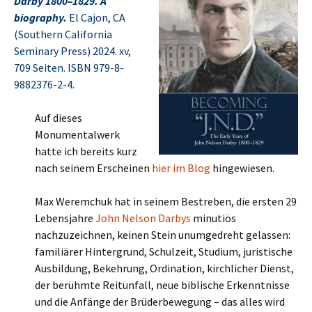
Darby 1800–1829. A
biography.
El Cajon, CA
(Southern California
Seminary Press) 2024. xv,
709 Seiten. ISBN 979-8-
9882376-2-4.
Auf dieses
Monumentalwerk
hatte ich bereits kurz
nach seinem Erscheinen
hier im Blog
hingewiesen.
Max Weremchuk hat in seinem Bestreben, die ersten 29
Lebensjahre
John Nelson Darbys
minutiös
nachzuzeichnen, keinen Stein unumgedreht gelassen:
familiärer Hintergrund, Schulzeit, Studium, juristische
Ausbildung, Bekehrung, Ordination, kirchlicher Dienst,
der berühmte Reitunfall, neue biblische Erkenntnisse
und die Anfänge der Brüderbewegung – das alles wird