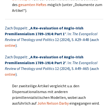
des
gesamten Heftes
möglich (unter „Dokumente zum
Artikel“).
Zach Doppelt: „
A Re-evaluation of Anglo-Irish
Premillennialism 1789–1914: Part 1
“. In:
The Evangelical
Review of Theology and Politics
12 (2024), S. A29–A48 (auch
online
).
Zach Doppelt: „
A Re-evaluation of Anglo-Irish
Premillennialism 1789–1914: Part 2
“. In:
The Evangelical
Review of Theology and Politics
12 (2024), S. A49–A65 (auch
online
).
Der zweiteilige Artikel vergleicht u.a. den
Dispensationalismus mit anderen
prämillennialistischen Modellen, wobei auch
ausführlich auf
John Nelson Darby
eingegangen wird.