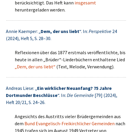
berücksichtigt. Das Heft kann
insgesamt
heruntergeladen werden.
Annie Kaemper: „
Dem, der uns liebt
“. In:
Perspektive
24
(2024), Heft 5, S. 28–30.
Reflexionen über das 1877 erstmals veröffentlichte, bis
heute in allen „Brüder“-Liederbüchern enthaltene Lied
„Dem, der uns liebt“
(Text, Melodie, Verwendung).
Andreas Liese: „
Ein wirklicher Neuanfang? 75 Jahre
Dortmunder Beschlüsse
“. In:
Die Gemeinde
[79] (2024),
Heft 20/21, S. 24–26.
Angesichts des Austritts vieler Brüdergemeinden aus
dem
Bund Evangelisch-Freikirchlicher Gemeinden
nach
1945 trafen sich im August 1949 Vertreter von