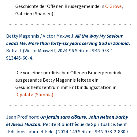
Geschichte der Offenen Brüdergemeinde in
O Grove
,
Galicien (Spanien).
Betty Magennis / Victor Maxwell:
All the Way My Saviour
Leads Me. More than forty-six ye‍ars serving God in Zambia.
Belfast (Victor Maxwell) 2024. 96 Seiten. ISBN 978-1-
913446-60-4.
Die von einer nordirischen Offenen Brüdergemeinde
ausgesandte Betty Magennis leitete ein
Gesundheitszentrum mit Entbindungsstation in
Dipalata (Sambia)
.
Jean Prod’hom:
Un jardin sans clôture. John Nelson Darby
et Alexis Muston.
Petite Bibliothèque de Spiritualité. Genf
(Editions Labor et Fides) 2024. 149 Seiten. ISBN 978-2-8309-