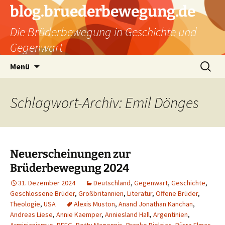
Zum
blog.bruederbewegung.de
Inhalt
Die Brüderbewegung in Geschichte und
springen
Gegenwart
Suchen
Menü
nach:
Schlagwort-Archiv: Emil Dönges
Neuerscheinungen zur
Brüderbewegung 2024
31. Dezember 2024
Deutschland
,
Gegenwart
,
Geschichte
,
Geschlossene Brüder
,
Großbritannien
,
Literatur
,
Offene Brüder
,
Theologie
,
USA
Alexis Muston
,
Anand Jonathan Kanchan
,
Andreas Liese
,
Annie Kaemper
,
Anniesland Hall
,
Argentinien
,