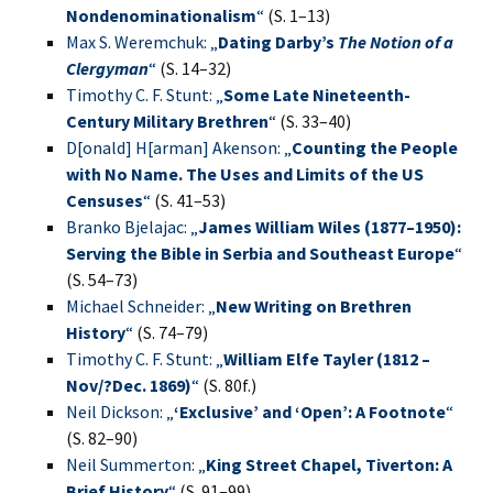
Nondenominationalism
“
(S. 1–13)
Max S. Weremchuk: „
Dating Darby’s
The Notion of a
Clergyman
“
(S. 14–32)
Timothy C. F. Stunt: „
Some Late Nineteenth-
Century Military Brethren
“
(S. 33–40)
D[onald] H[arman] Akenson: „
Counting the People
with No Name. The Uses and Limits of the US
Censuses
“
(S. 41–53)
Branko Bjelajac: „
James William Wiles (1877–1950):
Serving the Bible in Serbia and Southeast Europe
“
(S. 54–73)
Michael Schneider: „
New Writing on Brethren
History
“
(S. 74–79)
Timothy C. F. Stunt: „
William Elfe Tayler (1812 –
Nov/?Dec. 1869)
“
(S. 80f.)
Neil Dickson: „
‘Exclusive’ and ‘Open’: A Footnote
“
(S. 82–90)
Neil Summerton: „
King Street Chapel, Tiverton: A
Brief History
“
(S. 91–99)