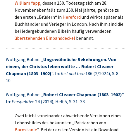
William Yapp
, dessen 150. Todestag sich am 28.
November ebenfalls zum 150. Mal jährte, gehörte zu
den ersten „Brüdern“ in
Hereford
und wirkte später als
Buchhändler und Verleger in London. Nach ihm sind die
bei ledergebundenen Bibeln häufig verwendeten
überstehenden Einbanddeckel
benannt.
Wolfgang Bühne: „
Ungewöhnliche Bekehrungen. Von
einem, der Christus leben wollte … Robert Cleaver
Chapman (1803–1902)
“. In:
fest und treu
186 (2/2024), S. 8–
10.
Wolfgang Bühne: „
Robert Cleaver Chapman (1803–1902)
“.
In:
Perspektive
24 (2024), Heft 5, S. 31–33.
Zwei leicht voneinander abweichende Versionen eines
Lebensbildes des bekannten „Patriarchen von
Barnstaple
“. Bei der ersten Version ist ein Download