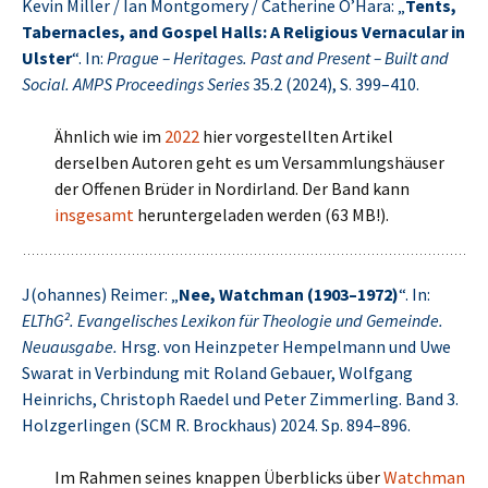
Kevin Miller / Ian Montgomery / Catherine O’Hara: „
Tents,
Tabernacles, and Gospel Halls: A Religious Vernacular in
Ulster
“. In:
Prague – Heritages. Past and Present – Built and
Social. AMPS Proceedings Series
35.2 (2024), S. 399–410.
Ähnlich wie im
2022
hier vorgestellten Artikel
derselben Autoren geht es um Versammlungshäuser
der Offenen Brüder in Nordirland. Der Band kann
insgesamt
heruntergeladen werden (63 MB!).
J(ohannes) Reimer: „
Nee, Watchman (1903–1972)
“. In:
ELThG². Evangelisches Lexikon für Theologie und Gemeinde.
Neuausgabe.
Hrsg. von Heinzpeter Hempelmann und Uwe
Swarat in Verbindung mit Roland Gebauer, Wolfgang
Heinrichs, Christoph Raedel und Peter Zimmerling. Band 3.
Holzgerlingen (SCM R. Brockhaus) 2024. Sp. 894–896.
Im Rahmen seines knappen Überblicks über
Watchman