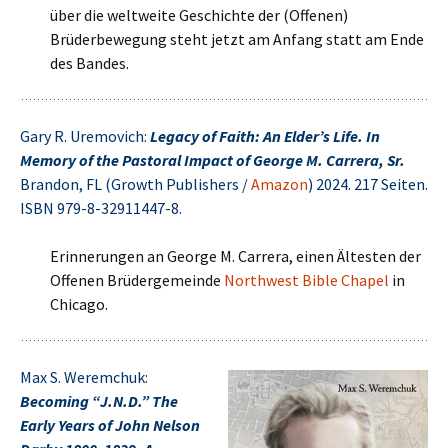
über die weltweite Geschichte der (Offenen)
Brüderbewegung steht jetzt am Anfang statt am Ende
des Bandes.
Gary R. Uremovich:
Legacy of Faith: An Elder’s Life. In
Memory of the Pastoral Impact of George M. Carrera, Sr.
Brandon, FL (Growth Publishers /
Amazon
) 2024. 217 Seiten.
ISBN 979-8-32911447-8.
Erinnerungen an George M. Carrera, einen Ältesten der
Offenen Brüdergemeinde
North­west Bible Chapel
in
Chicago.
Max S. Weremchuk:
Becoming “J.N.D.” The
Early Years of John Nelson