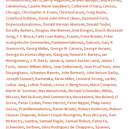
Arminianismus
,
BEFG
,
Betty Magennis
,
Branko Bjelajac
,
Büşra Elmas
,
Calvinismus
,
Casimir-Marie Gaudibert
,
Catherine O’Hara
,
Census
,
Chicago
,
Christopher H. Evans
,
ChristusForum
,
Craig Hoyle
,
Crawford Gribben
,
David John Alfred Clines
,
Desmond Ford
,
Dispensationalismus
,
Donald Harman Akenson
,
Donald Tinder
,
Dorothy Butters
,
Douglas Wertheimer
,
Emil Dönges
,
Enoch Wooseok
Song
,
F. F. Bruce
,
Faith Coxe Bailey
,
Frauen
,
Freie Brüder
,
Freie
evangelische Gemeinden
,
Fundamentalismus
,
Galicien
,
Gary R.
Uremovich
,
Georg Müller
,
George M. Carrera
,
George Verwer
,
George Vicesimus Wigram
,
Glasgow
,
Howard A. Barnes
,
Ian
Montgomery
,
J. R. Daick
,
Jamaica
,
James Austen Laird
,
James I.
Fazio
,
James William Wiles
,
Jean DeBernardi
,
Jean Prod’hom
,
Jens
Dörpinghaus
,
Johannes Reimer
,
John Bennett
,
John Nelson Darby
,
Joseph Stewart
,
Karnataka
,
Kevin Miller
,
Leonard Strong
,
Lieder
,
Lothar Jung
,
Lothar Triebel
,
Lovisa S. Bengtsson
,
Maria Compton
,
Martin W. Sommer
,
Max Weremchuk
,
Michael Schneider
,
Militär
,
Mission
,
Neil Dickson
,
Neil Summerton
,
Neuseeland
,
Nordirland
,
O
Grove
,
Peter Conlan
,
Peter Herriot
,
Peter Nippel
,
Philip Henry
Gosse
,
Prämillennialismus
,
Raven-Brüder
,
Robert Anderson
,
Robert
Cleaver Chapman
,
Robert Crispin Revington
,
Ross McLaren
,
Sam
McKinstry
,
Sambia
,
Samuel Pagán
,
Samuel Ridout
,
Santa Fe
,
Schweden
,
Serbien
,
Silvia Rodríguez de Chiappero
,
Spanien
,