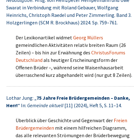
Neuausgabe.
Hrsg. von Heinzpeter Hempelmann und Uwe
Swarat in Verbindung mit Roland Gebauer, Wolfgang
Heinrichs, Christoph Raedel und Peter Zimmerling. Band 3.
Holzgerlingen (SCM R. Brockhaus) 2024. Sp. 759–761.
Der Lexikonartikel widmet
Georg Müllers
gemeindlichen Aktivitäten relativ breiten Raum (26
Zeilen) – bis hin zur Erwähnung des
ChristusForums
Deutschland
als heutiger Erscheinungsform der
Offenen Brüder –, während seine Waisenhausarbeit
überraschend kurz abgehandelt wird (nur gut 8 Zeilen).
Lothar Jung: „
75 Jahre Freie Brüdergemeinden – Danke,
Herr!
“ In:
Gemeinde aktuell
[11] (2024), Heft 5, S. 11–14.
Überblick über Geschichte und Gegenwart der
Freien
Brüdergemeinden
mit einem hilfreichen Diagramm,
das alle relevanten Strömungen der Brüderbewegung