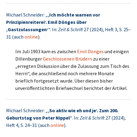
Michael Schneider: „
‚Ich möchte warnen vor
Prinzipienreiterei‘. Emil Dönges über
‚Gastzulassungen‘
“. In:
Zeit & Schrift
27 (2024), Heft 3, S. 25–
31 (auch
online
).
Im Juli 1903 kam es zwischen
Emil Dönges
und einigen
Dillenburger
Geschlossenen Brüdern
zu einer
„erregten Diskussion über die Zulassung zum Tisch des
Herrn“, die anschließend noch mehrere Monate
brieflich fortgesetzt wurde. Über diesen bisher
unveröffentlichten Briefwechsel berichtet der Artikel.
Michael Schneider: „
‚So aktiv wie eh und je‘. Zum 200.
Geburtstag von Peter Nippel
“. In:
Zeit & Schrift
27 (2024),
Heft 4, S. 24–31 (auch
online
).