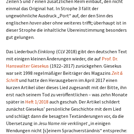
Zeilen 5 und 7 einen zusätzlichen Reim einbaut, den nicht
einmal das Original hat. In Strophe 3 fällt der
ungewöhnliche Ausdruck „Port“ auf, der den Sinn des
englischen
haven
aber ohne weiteres trifft; überhaupt ist in
dieser Strophe die inhaltliche Übereinstimmung besonders
gut gelungen.
Das Liederbuch
Einklang
(CLV 2018) gibt den deutschen Text
mit einigen kleinen Änderungen wieder, die auf
Prof. Dr.
Hanswalter Giesekus
(1922–2017) zurückgehen. Giesekus
war seit 1998 regelmäßiger Beiträger des Magazins
Zeit &
Schrift
und hatte den Herausgebern im April 2017 einen
kurzen Artikel über dieses Lied zugesandt mit der Bitte, ihn
erst nach seinem Tod zu veröffentlichen – was zehn Monate
später in
Heft 1/2018
auch geschah. Der Artikel schildert
zunächst Giesekus’ persönliche Geschichte mit dem Lied
und schlägt dann die besagten Textänderungen vor, da die
Übersetzung in
Jesu Name nie verklinget
„in einigen
Wendungen nicht [s]einem Sprachverständnis“ entspreche: