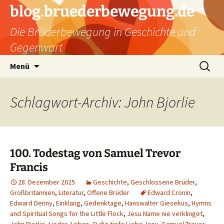
Zum
blog.bruederbewegung.de
Inhalt
Die Brüderbewegung in Geschichte und
springen
Gegenwart
Suchen
Menü
nach:
Schlagwort-Archiv: John Bjorlie
100. Todestag von Samuel Trevor
Francis
28. Dezember 2025
Geschichte
,
Geschlossene Brüder
,
Großbritannien
,
Literatur
,
Offene Brüder
Edward Cronin
,
Edward Denny
,
Einklang
,
Gedenktage
,
Hanswalter Giesekus
,
Hymns
and Spiritual Songs for the Little Flock
,
Jesu Name nie verklinget
,