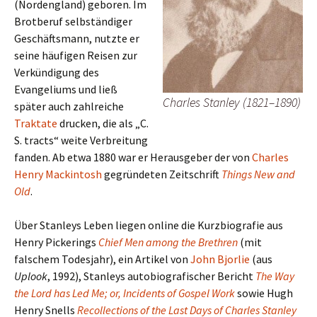
(Nordengland) geboren. Im
Brotberuf selbständiger
Geschäftsmann, nutzte er
seine häufigen Reisen zur
Verkündigung des
Evangeliums und ließ
Charles Stanley (1821–1890)
später auch zahlreiche
Traktate
drucken, die als „C.
S. tracts“ weite Verbreitung
fanden. Ab etwa 1880 war er Herausgeber der von
Charles
Henry Mackintosh
gegründeten Zeitschrift
Things New and
Old
.
Über Stanleys Leben liegen online die Kurzbiografie aus
Henry Pickerings
Chief Men among the Brethren
(mit
falschem Todesjahr), ein Artikel von
John Bjorlie
(aus
Uplook
, 1992), Stanleys autobiografischer Bericht
The Way
the Lord has Led Me; or, Incidents of Gospel Work
sowie Hugh
Henry Snells
Recollections of the Last Days of Charles Stanley