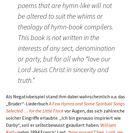
poems that are hymn-like will not
be altered to suit the whims or
theology of hymn-book compilers.
This book is not written in the
interests of any sect, denomination
or party, but for all who “love our
Lord Jesus Christ in sincerity and
truth.”
Als Negativbeispiel stand ihm dabei wahrscheinlich u.a. das
„Brüder“-Liederbuch
A Few Hymns and Some Spiritual Songs
Selected … for the Little Flock
vor Augen, das sich zahlreiche
solcher Eingriffe erlaubte. „Ich bin genauso inspiriert wie
Darby“, soll er selbstbewusst geäußert haben.
William
Kelly
nahm 1894 Francis’ Lied
„Now around Thee, Lord, we