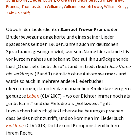
John Bjorlie
,
Lieder
,
Loben
,
O die tiefe Liebe Jesu
,
Samuel Trevor
Francis
,
Thomas John Williams
,
William Joseph Lowe
,
William Kelly
,
Zeit & Schrift
Obwohl der Liederdichter
Samuel Trevor Francis
der
Brüderbewegung angehörte und eines seiner Lieder
spätestens seit den 1960er Jahren auch im deutschen
Sprachraum gesungen wird, war sein Name hierzulande bis
vor kurzem nahezu unbekannt. Das auf ihn zurückgehende
Lied „O die tiefe Liebe Jesu“ stand im Liederbuch
Jesu Name
nie verklinget
(Band 1) nämlich ohne Autorenvermerk und
wurde so auch in mehrere andere Liederbücher
übernommen, darunter das in manchen Brüderkreisen gern
genutzte
Loben
(CLV 2007) – wo der Dichter immer noch als
„unbekannt“ und die Melodie als „Volksweise“ gilt.
Inzwischen hat sich glücklicherweise herumgesprochen,
dass beides nicht zutrifft, und so kommen im Liederbuch
Einklang
(CLV 2018) Dichter und Komponist endlich zu
ihrem Recht.