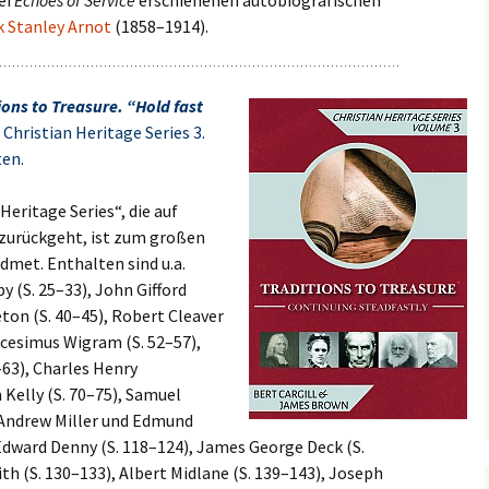
ei
Echoes of Service
erschienenen autobiografischen
k Stanley Arnot
(1858–1914).
ions to Treasure. “Hold fast
Christian Heritage Series 3.
ten.
Heritage Series“, die auf
zurückgeht, ist zum großen
met. Enthalten sind u.a.
 (S. 25–33), John Gifford
eton (S. 40–45), Robert Cleaver
cesimus Wigram (S. 52–57),
63), Charles Henry
 Kelly (S. 70–75), Samuel
, Andrew Miller und Edmund
Edward Denny (S. 118–124), James George Deck (S.
 (S. 130–133), Albert Midlane (S. 139–143), Joseph