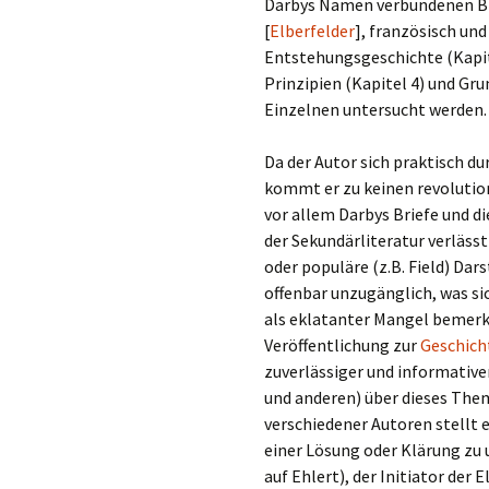
Darbys Namen verbundenen B
[
Elberfelder
], französisch un
Entstehungsgeschichte (Kapitel
Prinzipien (Kapitel 4) und Gru
Einzelnen untersucht werden.
Da der Autor sich praktisch du
kommt er zu keinen revolution
vor allem Darbys Briefe und d
der Sekundärliteratur verlässt 
oder populäre (z.B. Field) Dar
offenbar unzugänglich, was si
als eklatanter Mangel bemerk
Veröffentlichung zur
Geschicht
zuverlässiger und informativer
und anderen) über dieses The
verschiedener Autoren stellt 
einer Lösung oder Klärung zu 
auf Ehlert), der Initiator der 