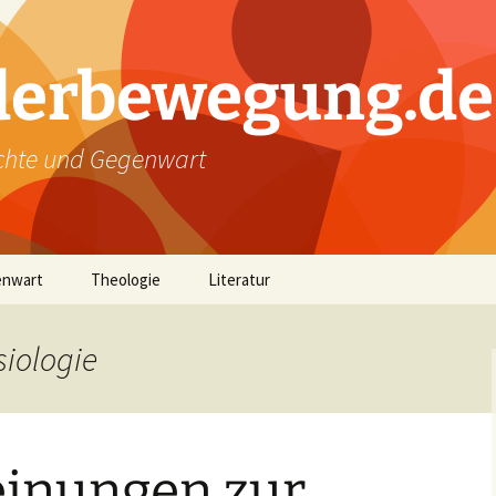
derbewegung.de
chte und Gegenwart
enwart
Theologie
Literatur
siologie
inungen zur