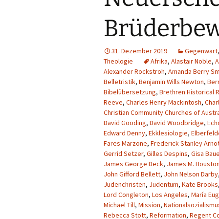
Brüderbe
31. Dezember 2019
Gegenwart
Theologie
Afrika
,
Alastair Noble
,
A
Alexander Rockstroh
,
Amanda Berry Sm
Belletristik
,
Benjamin Wills Newton
,
Ber
Bibelübersetzung
,
Brethren Historical 
Reeve
,
Charles Henry Mackintosh
,
Char
Christian Community Churches of Austra
David Gooding
,
David Woodbridge
,
Ech
Edward Denny
,
Ekklesiologie
,
Elberfeld
Fares Marzone
,
Frederick Stanley Arno
Gerrid Setzer
,
Gilles Despins
,
Gisa Baue
James George Deck
,
James M. Housto
John Gifford Bellett
,
John Nelson Darby
Judenchristen
,
Judentum
,
Kate Brooks
Lord Congleton
,
Los Angeles
,
María Eu
Michael Till
,
Mission
,
Nationalsozialismu
Rebecca Stott
,
Reformation
,
Regent Co