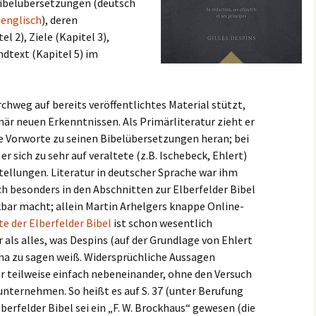
ibelübersetzungen (deutsch
d
englisch
), deren
 2), Ziele (Kapitel 3),
ndtext (Kapitel 5) im
rchweg auf bereits veröffentlichtes Material stützt,
är neuen Erkenntnissen. Als Primärliteratur zieht er
ie Vorworte zu seinen Bibelübersetzungen heran; bei
er sich zu sehr auf veraltete (z.B. Ischebeck, Ehlert)
stellungen. Literatur in deutscher Sprache war ihm
ch besonders in den Abschnitten zur Elberfelder Bibel
bar macht; allein Martin Arhelgers knappe Online-
e der Elberfelder Bibel
ist schon wesentlich
 als alles, was Despins (auf der Grundlage von Ehlert
ma zu sagen weiß. Widersprüchliche Aussagen
er teilweise einfach nebeneinander, ohne den Versuch
unternehmen. So heißt es auf S. 37 (unter Berufung
Elberfelder Bibel sei ein „F. W. Brockhaus“ gewesen (die