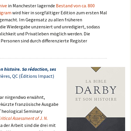
hive
in Manchester lagernde
Bestand von ca. 800
Wigram
wird hier in sorgfältiger Edition zum ersten Mal
 gemacht. Im Gegensatz zu allen früheren
die Wiedergabe unzensiert und unredigiert, sodass
nlichkeit und Privatleben möglich werden. Die
Personen sind durch differenzierte Register
n histoire. Sa rédaction, ses
ières, QC (Éditions Impact)
bar nirgendwo erwähnt,
gekürzte französische Ausgabe
 Theological Seminary
Critical Assessment of J. N.
a der Arbeit sind die drei mit