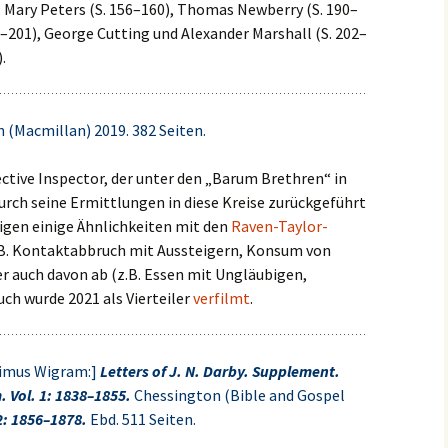
), Mary Peters (S. 156–160), Thomas Newberry (S. 190–
6–201), George Cutting und Alexander Marshall (S. 202–
.
(Macmillan) 2019. 382 Seiten.
tive Inspector, der unter den „Barum Brethren“ in
rch seine Ermittlungen in diese Kreise zurückgeführt
igen einige Ähnlichkeiten mit den
Raven-Taylor-
B. Kontaktabbruch mit Aussteigern, Konsum von
er auch davon ab (z.B. Essen mit Ungläubigen,
ch wurde 2021 als Vierteiler
verfilmt
.
simus Wigram:]
Letters of J. N. Darby. Supplement.
 Vol. 1: 1838–1855.
Chessington (Bible and Gospel
2: 1856–1878.
Ebd. 511 Seiten.