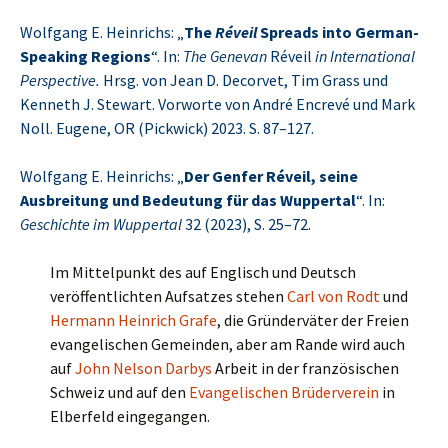
Wolfgang E. Heinrichs: „
The
Réveil
Spreads into German-
Speaking Regions
“. In:
The Genevan
Réveil
in International
Perspective.
Hrsg. von Jean D. Decorvet, Tim Grass und
Kenneth J. Stewart. Vorworte von André Encrevé und Mark
Noll. Eugene, OR (Pickwick) 2023. S. 87–127.
Wolfgang E. Heinrichs: „
Der Genfer Réveil, seine
Ausbreitung und Bedeutung für das Wuppertal
“. In:
Geschichte im Wuppertal
32 (2023), S. 25–72.
Im Mittelpunkt des auf Englisch und Deutsch
veröffentlichten Aufsatzes stehen
Carl von Rodt
und
Hermann Heinrich Grafe
, die Gründerväter der Freien
evangelischen Gemeinden, aber am Rande wird auch
auf
John Nelson Darbys
Arbeit in der französischen
Schweiz und auf den
Evangelischen Brüderverein
in
Elberfeld eingegangen.