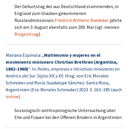
Der Geburtstag des aus Deutschland stammenden, in
England zum Glauben gekommenen
Russlandmissionars
Friedrich Wilhelm Baedeker
jährte
sich am 3. August ebenfalls zum 200. Mal (vgl. meinen
Blogeintrag
).
Mariana Espinosa: „
Matrimonio y mujeres en el
movimiento misionero Christian Brethren (Argentina,
1882–1960)
“. In:
Redes, empresas e iniciativas misioneras en
América del Sur. Siglos XIX y XX.
Hrsg. von Eric Morales
Schmuker und Rocío Guadalupe Sánchez. Santa Rosa,
Argentinien (Eric Morales Schmuker) 2023. S. 163–185 (auch
online
).
Soziologisch-anthropologische Untersuchung über
Ehe und Frauen bei den Offenen Brüdern in Argentinien.