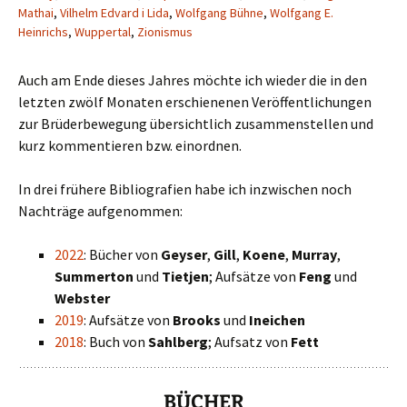
Mathai
,
Vilhelm Edvard i Lida
,
Wolfgang Bühne
,
Wolfgang E.
Heinrichs
,
Wuppertal
,
Zionismus
Auch am Ende dieses Jahres möchte ich wieder die in den
letzten zwölf Monaten erschienenen Veröffentlichungen
zur Brüderbewegung übersichtlich zusammenstellen und
kurz kommentieren bzw. einordnen.
In drei frühere Bibliografien habe ich inzwischen noch
Nachträge aufgenommen:
2022
: Bücher von
Geyser
,
Gill
,
Koene
,
Murray
,
Summerton
und
Tietjen
; Aufsätze von
Feng
und
Webster
2019
: Aufsätze von
Brooks
und
Ineichen
2018
: Buch von
Sahlberg
; Aufsatz von
Fett
BÜCHER