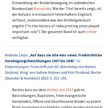
Entwicklung der Brüderbewegung im südindischen
Bundesstaat
Karnataka
. Wie der Titel bereits zeigt, ist
der Aufsatz in erstaunlich fehlerhaftem Englisch
verfasst, insbesondere was den Artikelgebrauch
angeht (“In the history of India printing press played
important role”). Der gesamte Band ist auch
online
verfügbar.
Andreas Liese: „
Auf dass sie alle eins seien. Freikirchliche
Vereinigungsbemühungen 1937 bis 1941
“. In:
Entgrenzungen. Festschrift zum 60. Geburtstag von Andrea
Strübind.
Hrsg. von Sabine Hübner und Kim Strübind. Berlin
(Duncker & Humblot) 2023. S. 151–191.
Bereits kurz vor dem
Verbot von 1937
gab es
Bestrebungen, Baptisten, Freie evangelische
Gemeinden, Offene und Geschlossene Brüder zu einem
Bund zusammenzuschließen; später wurden auch noch