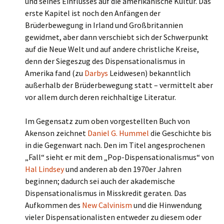
und seines Einflusses auf die amerikanische Kultur. Das
erste Kapitel ist noch den Anfängen der
Brüderbewegung in Irland und Großbritannien
gewidmet, aber dann verschiebt sich der Schwerpunkt
auf die Neue Welt und auf andere christliche Kreise,
denn der Siegeszug des Dispensationalismus in
Amerika fand (zu
Darbys
Leidwesen) bekanntlich
außerhalb der Brüderbewegung statt – vermittelt aber
vor allem durch deren reichhaltige Literatur.
Im Gegensatz zum oben vorgestellten Buch von
Akenson zeichnet
Daniel G. Hummel
die Geschichte bis
in die Gegenwart nach. Den im Titel angesprochenen
„Fall“ sieht er mit dem „Pop-Dispensationalismus“ von
Hal Lindsey
und anderen ab den 1970er Jahren
beginnen; dadurch sei auch der akademische
Dispensationalismus in Misskredit geraten. Das
Aufkommen des
New Calvinism
und die Hinwendung
vieler Dispensationalisten entweder zu diesem oder