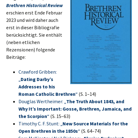
Brethren Historical Review
erschien erst Ende Februar
2023 und wird daher auch
erst in dieser Bibliografie
berücksichtigt. Sie enthält
(neben etlichen
Rezensionen) folgende
Beiträge:
Crawford Gribben:
„
Dating Darby’s
Addresses to his
Roman Catholic Brethren
“
(S. 1–14)
Douglas Wertheimer: „
The Truth About 1843, and
Why It’s Important: Gosse, Brethren, Jamaica, and
the Scorpion
“
(S. 15–63)
Timothy C. F. Stunt: „
New Source Materials for the
Open Brethren in the 1850s
“
(S. 64–74)