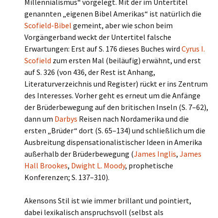
Millennialismus“ vorgelegt. Mit der im Untertitel
genannten „eigenen Bibel Amerikas“ ist natürlich die
Scofield-Bibel
gemeint, aber wie schon beim
Vorgängerband weckt der Untertitel falsche
Erwartungen: Erst auf S. 176 dieses Buches wird
Cyrus I.
Scofield
zum ersten Mal (beiläufig) erwähnt, und erst
auf S. 326 (von 436, der Rest ist Anhang,
Literaturverzeichnis und Register) rückt er ins Zentrum
des Interesses. Vorher geht es erneut um die Anfänge
der Brüderbewegung auf den britischen Inseln (S. 7–62),
dann um
Darbys
Reisen nach Nordamerika und die
ersten „Brüder“ dort (S. 65–134) und schließlich um die
Ausbreitung dispensationalistischer Ideen in Amerika
außerhalb der Brüderbewegung (
James Inglis
,
James
Hall Brookes
,
Dwight L. Moody
, prophetische
Konferenzen; S. 137–310).
Akensons Stil ist wie immer brillant und pointiert,
dabei lexikalisch anspruchsvoll (selbst als