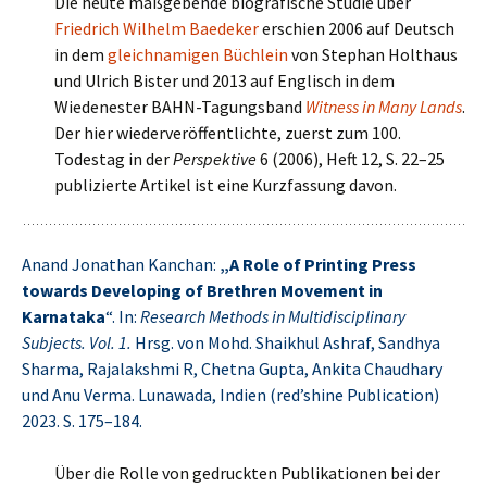
Die heute maßgebende biografische Studie über
Friedrich Wilhelm Baedeker
erschien 2006 auf Deutsch
in dem
gleichnamigen Büchlein
von Stephan Holthaus
und Ulrich Bister und 2013 auf Englisch in dem
Wiedenester BAHN-Tagungsband
Witness in Many Lands
.
Der hier wiederveröffentlichte, zuerst zum 100.
Todestag in der
Perspektive
6 (2006), Heft 12, S. 22–25
publizierte Artikel ist eine Kurzfassung davon.
Anand Jonathan Kanchan:
„A Role of Printing Press
towards Developing of Brethren Movement in
Karnataka
“. In:
Research Methods in Multidisciplinary
Subjects. Vol. 1.
Hrsg. von Mohd. Shaikhul Ashraf, Sandhya
Sharma, Rajalakshmi R, Chetna Gupta, Ankita Chaudhary
und Anu Verma. Lunawada, Indien (red’shine Publication)
2023. S. 175–184.
Über die Rolle von gedruckten Publikationen bei der