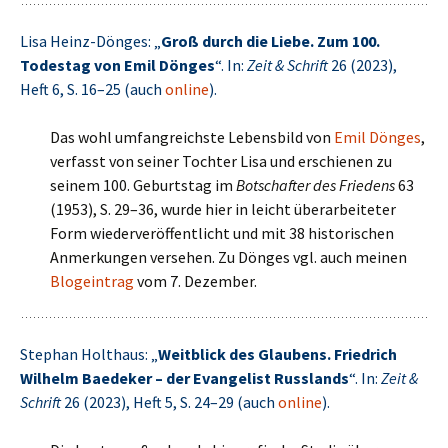
Lisa Heinz-Dönges: „
Groß durch die Liebe. Zum 100.
Todestag von Emil Dönges
“. In:
Zeit & Schrift
26 (2023),
Heft 6, S. 16–25 (auch
online
).
Das wohl umfangreichste Lebensbild von
Emil Dönges
,
verfasst von seiner Tochter Lisa und erschienen zu
seinem 100. Geburtstag im
Botschafter des Friedens
63
(1953), S. 29–36, wurde hier in leicht überarbeiteter
Form wiederveröffentlicht und mit 38 historischen
Anmerkungen versehen. Zu Dönges vgl. auch meinen
Blogeintrag
vom 7. Dezember.
Stephan Holthaus: „
Weitblick des Glaubens. Friedrich
Wilhelm Baedeker – der Evangelist Russlands
“. In:
Zeit &
Schrift
26 (2023), Heft 5, S. 24–29 (auch
online
).