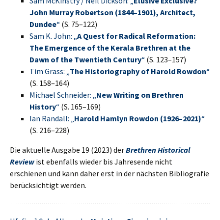
Sam McKinstry / Neil Dickson: „
Elusive Exclusive?
John Murray Robertson (1844–1901), Architect,
Dundee
“
(S. 75–122)
Sam K. John: „
A Quest for Radical Reformation:
The Emergence of the Kerala Brethren at the
Dawn of the Twentieth Century
“
(S. 123–157)
Tim Grass: „
The Historiography of Harold Rowdon
“
(S. 158–164)
Michael Schneider: „
New Writing on Brethren
History
“
(S. 165–169)
Ian Randall: „
Harold Hamlyn Rowdon (1926–2021)
“
(S. 216–228)
Die aktuelle Ausgabe 19 (2023) der
Brethren Historical
Review
ist ebenfalls wieder bis Jahresende nicht
erschienen und kann daher erst in der nächsten Bibliografie
berücksichtigt werden.