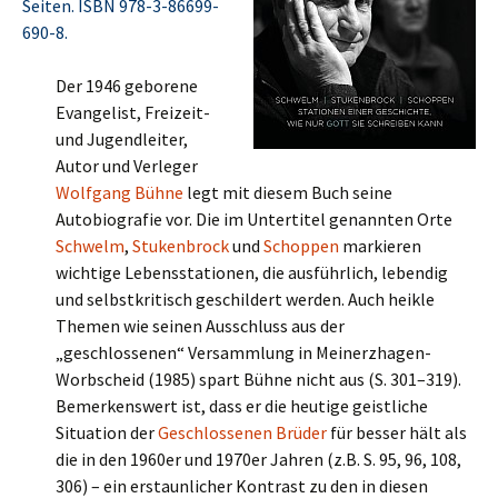
Seiten. ISBN 978-3-86699-
690-8.
Der 1946 geborene
Evangelist, Freizeit-
und Jugendleiter,
Autor und Verleger
Wolfgang Bühne
legt mit diesem Buch seine
Autobiografie vor. Die im Untertitel genannten Orte
Schwelm
,
Stukenbrock
und
Schoppen
markieren
wichtige Lebensstationen, die ausführlich, lebendig
und selbstkritisch geschildert werden. Auch heikle
Themen wie seinen Ausschluss aus der
„geschlossenen“ Versammlung in Meinerzhagen-
Worbscheid (1985) spart Bühne nicht aus (S. 301–319).
Bemerkenswert ist, dass er die heutige geistliche
Situation der
Geschlossenen Brüder
für besser hält als
die in den 1960er und 1970er Jahren (z.B. S. 95, 96, 108,
306) – ein erstaunlicher Kontrast zu den in diesen