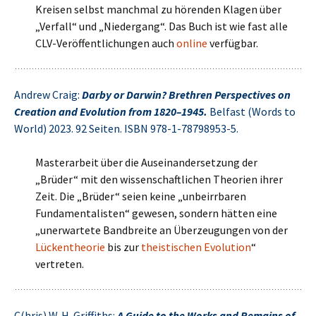
Kreisen selbst manchmal zu hörenden Klagen über
„Verfall“ und „Niedergang“. Das Buch ist wie fast alle
CLV-Veröffentlichungen auch
online
verfügbar.
Andrew Craig:
Darby or Darwin? Brethren Perspectives on
Creation and Evolution from 1820–1945.
Belfast (Words to
World) 2023. 92 Seiten. ISBN 978-1-78798953-5.
Masterarbeit über die Auseinandersetzung der
„Brüder“ mit den wissenschaftlichen Theorien ihrer
Zeit. Die „Brüder“ seien keine „unbeirrbaren
Fundamentalisten“ gewesen, sondern hätten eine
„unerwartete Bandbreite an Überzeugungen von der
Lückentheorie
bis zur
theistischen Evolution
“
vertreten.
C(hris) W. H. Griffiths:
A Guide to the Works and Remains of