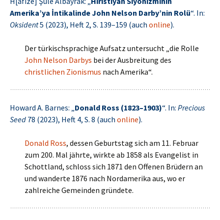
H[afize] Şule Albayrak: „
Hıristiyan Siyonizminin
Amerika’ya İntikalinde John Nelson Darby’nin Rolü
“. In:
Oksident
5 (2023), Heft 2, S. 139–159 (auch
online
).
Der türkischsprachige Aufsatz untersucht „die Rolle
John Nelson Darbys
bei der Ausbreitung des
christlichen Zionismus
nach Amerika“.
Howard A. Barnes: „
Donald Ross (1823–1903)
“. In:
Precious
Seed
78 (2023), Heft 4, S. 8 (auch
online
).
Donald Ross
, dessen Geburtstag sich am 11. Februar
zum 200. Mal jährte, wirkte ab 1858 als Evangelist in
Schottland, schloss sich 1871 den Offenen Brüdern an
und wanderte 1876 nach Nordamerika aus, wo er
zahlreiche Gemeinden gründete.