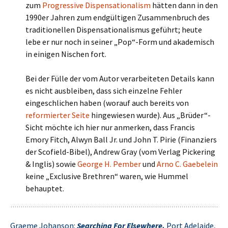
zum
Progressive Dispensationalism
hätten dann in den
1990er Jahren zum endgültigen Zusammenbruch des
traditionellen Dispensationalismus geführt; heute
lebe er nur noch in seiner „Pop“-Form und akademisch
in einigen Nischen fort.
Bei der Fülle der vom Autor verarbeiteten Details kann
es nicht ausbleiben, dass sich einzelne Fehler
eingeschlichen haben (worauf auch bereits von
reformierter Seite
hingewiesen wurde). Aus „Brüder“-
Sicht möchte ich hier nur anmerken, dass Francis
Emory Fitch, Alwyn Ball Jr. und John T. Pirie (Finanziers
der Scofield-Bibel), Andrew Gray (vom Verlag Pickering
& Inglis) sowie
George H. Pember
und
Arno C. Gaebelein
keine „Exclusive Brethren“ waren, wie Hummel
behauptet.
Graeme Johanson:
Searching For Elsewhere.
Port Adelaide,