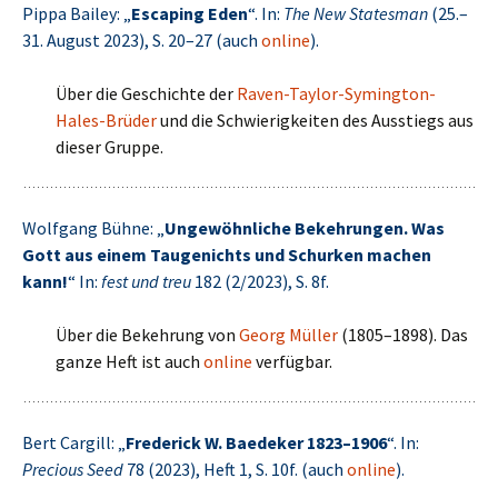
Pippa Bailey: „
Escaping Eden
“. In:
The New Statesman
(25.–
31. August 2023), S. 20–27 (auch
online
).
Über die Geschichte der
Raven-Taylor-Symington-
Hales-Brüder
und die Schwierigkeiten des Ausstiegs aus
dieser Gruppe.
Wolfgang Bühne: „
Ungewöhnliche Bekehrungen. Was
Gott aus einem Taugenichts und Schurken machen
kann!
“ In:
fest und treu
182 (2/2023), S. 8f.
Über die Bekehrung von
Georg Müller
(1805–1898). Das
ganze Heft ist auch
online
verfügbar.
Bert Cargill: „
Frederick W. Baedeker 1823–1906
“. In:
Precious Seed
78 (2023), Heft 1, S. 10f. (auch
online
).