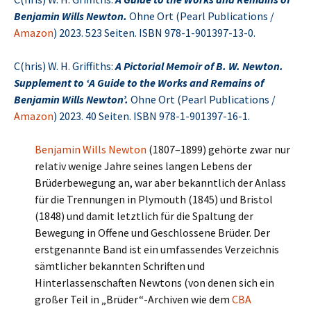
Benjamin Wills Newton.
Ohne Ort (Pearl Publications /
Amazon
) 2023. 523 Seiten. ISBN 978-1-901397-13-0.
C(hris) W. H. Griffiths:
A Pictorial Memoir of B. W. Newton.
Supplement to ‘A Guide to the Works and Remains of
Benjamin Wills Newton’.
Ohne Ort (Pearl Publications /
Amazon
) 2023. 40 Seiten. ISBN 978-1-901397-16-1.
Benjamin Wills Newton
(1807–1899) gehörte zwar nur
relativ wenige Jahre seines langen Lebens der
Brüderbewegung an, war aber bekanntlich der Anlass
für die Trennungen in Plymouth (1845) und Bristol
(1848) und damit letztlich für die Spaltung der
Bewegung in Offene und Geschlossene Brüder. Der
erstgenannte Band ist ein umfassendes Verzeichnis
sämtlicher bekannten Schriften und
Hinterlassenschaften Newtons (von denen sich ein
großer Teil in „Brüder“-Archiven wie dem
CBA