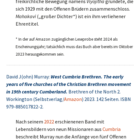
freikirchliche Bewegung namens
Viyojitha
gründete, die
sich 1929 mit den Offenen Brüdern zusammenschloss.
Mahakavi
(„großer Dichter“) ist ein ihm verliehener
Ehrentitel.
* In der auf Amazon zugänglichen Leseprobe steht 2024 als
Erscheinungsjahr; tatsächlich muss das Buch aber bereits im Oktober
2023 herausgekommen sein.
David J(ohn) Murray:
West Cumbria Brethren. The early
years of five churches of the Christian Brethren movement
in 19th century Cumberland.
Brethren of the North 2.
Workington (Selbstverlag/
Amazon
) 2023. 142 Seiten. ISBN
979-885017822-2.
Nach seinem
2022
erschienenen Band mit
Lebensbildern von neun Missionaren aus
Cumbria
beschreibt Murray nun die Anfänge von fünf Offenen