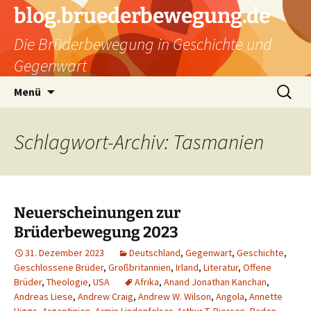
Zum
blog.bruederbewegung.de
Inhalt
Die Brüderbewegung in Geschichte und
springen
Gegenwart
Suchen
Menü
nach:
Schlagwort-Archiv: Tasmanien
Neuerscheinungen zur
Brüderbewegung 2023
31. Dezember 2023
Deutschland
,
Gegenwart
,
Geschichte
,
Geschlossene Brüder
,
Großbritannien
,
Irland
,
Literatur
,
Offene
Brüder
,
Theologie
,
USA
Afrika
,
Anand Jonathan Kanchan
,
Andreas Liese
,
Andrew Craig
,
Andrew W. Wilson
,
Angola
,
Annette