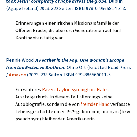
took Jesus’ conspiracy of hope across the globe.
Dublin
(Agapé Ireland) 2023. 322 Seiten. ISBN 978-0-9565814-3-3.
Erinnerungen einer irischen Missionarsfamilie der
Offenen Brüder, die über drei Generationen auf fünf
Kontinenten tätig war.
Pennie Wood:
A Feather in the Fog. One Woman’s Escape
from the Exclusive Brethren.
Ohne Ort (Knotted Road Press
/
Amazon
) 2023. 238 Seiten. ISBN 979-886569011-5.
Ein weiteres
Raven-Taylor-Symington-Hales
-
Aussteigerbuch. In diesem Fall allerdings keine
Autobiografie, sondern die von
fremder Hand
verfasste
Lebensgeschichte einer 1979 geborenen, anonym (bzw.
pseudonym) bleibenden Amerikanerin.