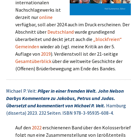
internationalen
Nachschlagewerks ist
derzeit nur
online
verfügbar, soll aber 2024 auch im Druck erscheinen. Der
Abschnitt über
Deutschland
wurde grundlegend
überarbeitet und deckt jetzt auch die
„blockfreien“
Gemeinden
wieder ab (vgl. meine Kritik an der 5.
Auflage von
2019
). Verdienstvoll ist der 21-seitige
Gesamtüberblick
über die weltweite Geschichte der
(Offenen) Brüderbewegung am Ende des Bandes.
Michael P. Veit:
Pilger in einer fremden Welt. John Nelson
Darbys Kommentare zu Jakobus, Petrus und Judas.
Übersetzt und kommentiert von Michael P. Veit.
Hamburg
(disserta) 2023. 232 Seiten. ISBN 978-3-95935-608-4.
Auf den
2022
erschienenen Band über den Kolosserbrief
folgt nun eine Zusammenstellung von (größtenteils