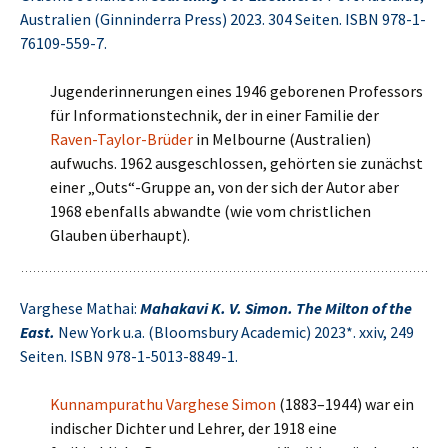
Australien (Ginninderra Press) 2023. 304 Seiten. ISBN 978-1-
76109-559-7.
Jugenderinnerungen eines 1946 geborenen Professors
für Informationstechnik, der in einer Familie der
Raven-Taylor-Brüder
in Melbourne (Australien)
aufwuchs. 1962 ausgeschlossen, gehörten sie zunächst
einer „Outs“-Gruppe an, von der sich der Autor aber
1968 ebenfalls abwandte (wie vom christlichen
Glauben überhaupt).
Varghese Mathai:
Mahakavi K. V. Simon. The Milton of the
East.
New York u.a. (Bloomsbury Academic) 2023*. xxiv, 249
Seiten. ISBN 978-1-5013-8849-1.
Kunnampurathu Varghese Simon
(1883–1944) war ein
indischer Dichter und Lehrer, der 1918 eine