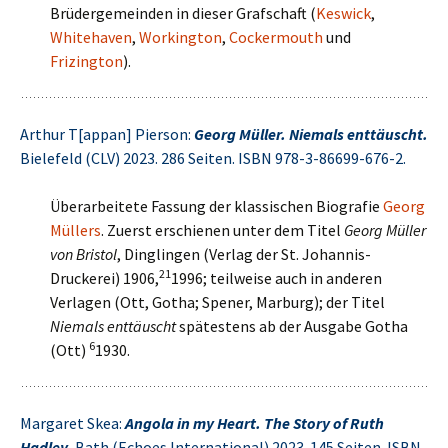
Brüdergemeinden in dieser Grafschaft (
Keswick
,
Whitehaven
,
Workington
,
Cockermouth
und
Frizington
).
Arthur T[appan] Pierson:
Georg Müller. Niemals enttäuscht.
Bielefeld (CLV) 2023. 286 Seiten. ISBN 978-3-86699-676-2.
Überarbeitete Fassung der klassischen Biografie
Georg
Müllers
. Zuerst erschienen unter dem Titel
Georg Müller
von Bristol
, Dinglingen (Verlag der St. Johannis-
21
Druckerei) 1906,
1996; teilweise auch in anderen
Verlagen (Ott, Gotha; Spener, Marburg); der Titel
Niemals enttäuscht
spätestens ab der Ausgabe Gotha
6
(Ott)
1930.
Margaret Skea:
Angola in my Heart. The Story of Ruth
Hadley.
Bath (Echoes International) 2023. 145 Seiten. ISBN