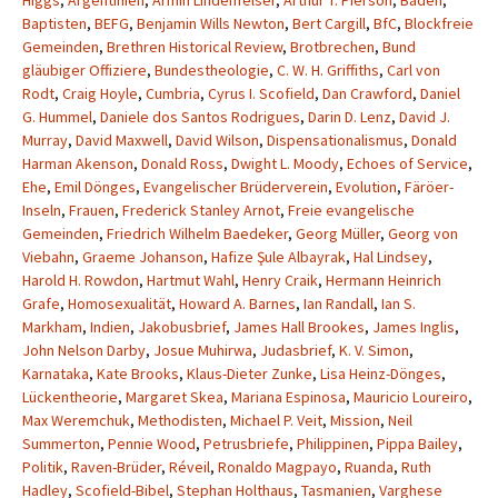
Higgs
,
Argentinien
,
Armin Lindenfelser
,
Arthur T. Pierson
,
Baden
,
Baptisten
,
BEFG
,
Benjamin Wills Newton
,
Bert Cargill
,
BfC
,
Blockfreie
Gemeinden
,
Brethren Historical Review
,
Brotbrechen
,
Bund
gläubiger Offiziere
,
Bundestheologie
,
C. W. H. Griffiths
,
Carl von
Rodt
,
Craig Hoyle
,
Cumbria
,
Cyrus I. Scofield
,
Dan Crawford
,
Daniel
G. Hummel
,
Daniele dos Santos Rodrigues
,
Darin D. Lenz
,
David J.
Murray
,
David Maxwell
,
David Wilson
,
Dispensationalismus
,
Donald
Harman Akenson
,
Donald Ross
,
Dwight L. Moody
,
Echoes of Service
,
Ehe
,
Emil Dönges
,
Evangelischer Brüderverein
,
Evolution
,
Färöer-
Inseln
,
Frauen
,
Frederick Stanley Arnot
,
Freie evangelische
Gemeinden
,
Friedrich Wilhelm Baedeker
,
Georg Müller
,
Georg von
Viebahn
,
Graeme Johanson
,
Hafize Şule Albayrak
,
Hal Lindsey
,
Harold H. Rowdon
,
Hartmut Wahl
,
Henry Craik
,
Hermann Heinrich
Grafe
,
Homosexualität
,
Howard A. Barnes
,
Ian Randall
,
Ian S.
Markham
,
Indien
,
Jakobusbrief
,
James Hall Brookes
,
James Inglis
,
John Nelson Darby
,
Josue Muhirwa
,
Judasbrief
,
K. V. Simon
,
Karnataka
,
Kate Brooks
,
Klaus-Dieter Zunke
,
Lisa Heinz-Dönges
,
Lückentheorie
,
Margaret Skea
,
Mariana Espinosa
,
Mauricio Loureiro
,
Max Weremchuk
,
Methodisten
,
Michael P. Veit
,
Mission
,
Neil
Summerton
,
Pennie Wood
,
Petrusbriefe
,
Philippinen
,
Pippa Bailey
,
Politik
,
Raven-Brüder
,
Réveil
,
Ronaldo Magpayo
,
Ruanda
,
Ruth
Hadley
,
Scofield-Bibel
,
Stephan Holthaus
,
Tasmanien
,
Varghese