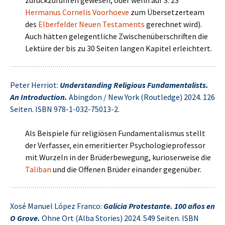
zurückzuführen gewesen, oder wenn auf S. 23
Hermanus Cornelis Voorhoeve
zum Übersetzerteam
des
Elberfelder Neuen Testaments
gerechnet wird).
Auch hätten gelegentliche Zwischenüberschriften die
Lektüre der bis zu 30 Seiten langen Kapitel erleichtert.
Peter Herriot:
Understanding Religious Fundamentalists.
An Introduction.
Abingdon / New York (Routledge) 2024. 126
Seiten. ISBN 978-1-032-75013-2.
Als Beispiele für religiösen Fundamentalismus stellt
der Verfasser, ein emeritierter Psychologieprofessor
mit Wurzeln in der Brüderbewegung, kurioserweise die
Taliban
und die Offenen Brüder einander gegenüber.
Xosé Manuel López Franco:
Galicia Protestante. 100 años en
O Grove.
Ohne Ort (Alba Stories) 2024. 549 Seiten. ISBN