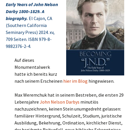
Early Years of John Nelson
Darby 1800–1829. A
biography.
El Cajon, CA
(Southern California
Seminary Press) 2024. xv,
709 Seiten. ISBN 979-8-
9882376-2-4.
Auf dieses
Monumentalwerk
hatte ich bereits kurz
nach seinem Erscheinen
hier im Blog
hingewiesen.
Max Weremchuk hat in seinem Bestreben, die ersten 29
Lebensjahre
John Nelson Darbys
minutiös
nachzuzeichnen, keinen Stein unumgedreht gelassen:
familiärer Hintergrund, Schulzeit, Studium, juristische
Ausbildung, Bekehrung, Ordination, kirchlicher Dienst,
der berühmte Reitunfall, neue biblische Erkenntnisse