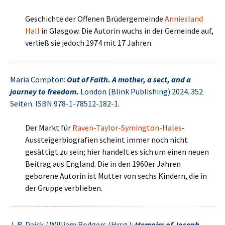
Geschichte der Offenen Brüdergemeinde
Anniesland
Hall
in Glasgow. Die Autorin wuchs in der Gemeinde auf,
verließ sie jedoch 1974 mit 17 Jahren.
Maria Compton:
Out of Faith. A mother, a sect, and a
journey to freedom.
London (Blink Publishing) 2024. 352
Seiten. ISBN 978-1-78512-182-1.
Der Markt für
Raven-Taylor-Symington-Hales
-
Aussteigerbiografien scheint immer noch nicht
gesättigt zu sein; hier handelt es sich um einen neuen
Beitrag aus England. Die in den 1960er Jahren
geborene Autorin ist Mutter von sechs Kindern, die in
der Gruppe verblieben.
J. R. Daick / William Rodgers (Hrsg.):
Memoirs of Joseph