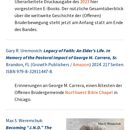
Überarbeitete Druckausgabe des
2023
hier
vorgestellten E-Books. Der nützliche Gesamtüberblick
über die weltweite Geschichte der (Offenen)
Brüderbewegung steht jetzt am Anfang statt am Ende
des Bandes.
Gary R. Uremovich:
Legacy of Faith: An Elder’s Life. In
Memory of the Pastoral Impact of George M. Carrera, Sr.
Brandon, FL (Growth Publishers /
Amazon
) 2024. 217 Seiten.
ISBN 979-8-32911447-8.
Erinnerungen an George M. Carrera, einen Ältesten der
Offenen Brüdergemeinde
North­west Bible Chapel
in
Chicago.
Max S. Weremchuk:
Becoming “J.N.D.” The