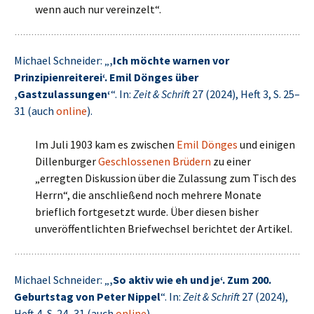
wenn auch nur vereinzelt“.
Michael Schneider: „
‚Ich möchte warnen vor
Prinzipienreiterei‘. Emil Dönges über
‚Gastzulassungen‘
“. In:
Zeit & Schrift
27 (2024), Heft 3, S. 25–
31 (auch
online
).
Im Juli 1903 kam es zwischen
Emil Dönges
und einigen
Dillenburger
Geschlossenen Brüdern
zu einer
„erregten Diskussion über die Zulassung zum Tisch des
Herrn“, die anschließend noch mehrere Monate
brieflich fortgesetzt wurde. Über diesen bisher
unveröffentlichten Briefwechsel berichtet der Artikel.
Michael Schneider: „
‚So aktiv wie eh und je‘. Zum 200.
Geburtstag von Peter Nippel
“. In:
Zeit & Schrift
27 (2024),
Heft 4, S. 24–31 (auch
online
).