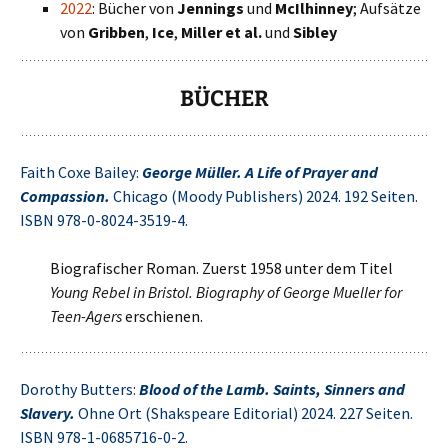
2022
: Bücher von
Jennings
und
McIlhinney
; Aufsätze
von
Gribben
,
Ice
,
Miller et al.
und
Sibley
BÜCHER
Faith Coxe Bailey:
George Müller. A Life of Prayer and
Compassion.
Chicago (Moody Publishers) 2024. 192 Seiten.
ISBN 978-0-8024-3519-4.
Biografischer Roman. Zuerst 1958 unter dem Titel
Young Rebel in Bristol. Biography of George Mueller for
Teen-Agers
erschienen.
Dorothy Butters:
Blood of the Lamb. Saints, Sinners and
Slavery.
Ohne Ort (Shakspeare Editorial) 2024. 227 Seiten.
ISBN 978-1-0685716-0-2.