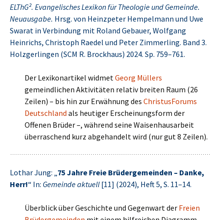
ELThG². Evangelisches Lexikon für Theologie und Gemeinde.
Neuausgabe.
Hrsg. von Heinzpeter Hempelmann und Uwe
Swarat in Verbindung mit Roland Gebauer, Wolfgang
Heinrichs, Christoph Raedel und Peter Zimmerling. Band 3.
Holzgerlingen (SCM R. Brockhaus) 2024. Sp. 759–761.
Der Lexikonartikel widmet
Georg Müllers
gemeindlichen Aktivitäten relativ breiten Raum (26
Zeilen) – bis hin zur Erwähnung des
ChristusForums
Deutschland
als heutiger Erscheinungsform der
Offenen Brüder –, während seine Waisenhausarbeit
überraschend kurz abgehandelt wird (nur gut 8 Zeilen).
Lothar Jung: „
75 Jahre Freie Brüdergemeinden – Danke,
Herr!
“ In:
Gemeinde aktuell
[11] (2024), Heft 5, S. 11–14.
Überblick über Geschichte und Gegenwart der
Freien
Brüdergemeinden
mit einem hilfreichen Diagramm,