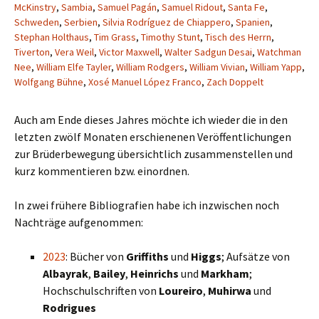
McKinstry
,
Sambia
,
Samuel Pagán
,
Samuel Ridout
,
Santa Fe
,
Schweden
,
Serbien
,
Silvia Rodríguez de Chiappero
,
Spanien
,
Stephan Holthaus
,
Tim Grass
,
Timothy Stunt
,
Tisch des Herrn
,
Tiverton
,
Vera Weil
,
Victor Maxwell
,
Walter Sadgun Desai
,
Watchman
Nee
,
William Elfe Tayler
,
William Rodgers
,
William Vivian
,
William Yapp
,
Wolfgang Bühne
,
Xosé Manuel López Franco
,
Zach Doppelt
Auch am Ende dieses Jahres möchte ich wieder die in den
letzten zwölf Monaten erschienenen Veröffentlichungen
zur Brüderbewegung übersichtlich zusammenstellen und
kurz kommentieren bzw. einordnen.
In zwei frühere Bibliografien habe ich inzwischen noch
Nachträge aufgenommen:
2023
: Bücher von
Griffiths
und
Higgs
; Aufsätze von
Albayrak
,
Bailey
,
Heinrichs
und
Markham
;
Hochschulschriften von
Loureiro
,
Muhirwa
und
Rodrigues