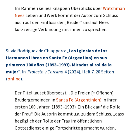
Im Rahmen seines knappen Überblicks über
Watchman
Nees
Leben und Werk kommt der Autor zum Schluss
auch auf den Einfluss der „Brüder“ und auf Nees
kurzzeitige Verbindung mit ihnen zu sprechen.
Silvia Rodríguez de Chiappero: „
Las Iglesias de los
Hermanos Libres en Santa Fe (Argentina) en sus
primeros 100 años (1893–1993). Miradas al rol de la
mujer
“. In:
Protesta y Carisma
4 (2024), Heft 7. 20 Seiten
(
online
).
Der Titel lautet übersetzt: „Die Freien [= Offenen]
Brüdergemeinden in
Santa Fe (Argentinien)
in ihren
ersten 100 Jahren (1893–1993). Ein Blick auf die Rolle
der Frau“. Die Autorin kommt u.a. zu dem Schluss, „dass
bezüglich der Rolle der Frau im öffentlichen
Gottesdienst einige Fortschritte gemacht wurden,