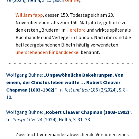
79 (2024), Heft 4, S. 15 (auch
online
).
William Yapp
, dessen 150. Todestag sich am 28.
November ebenfalls zum 150. Mal jährte, gehörte zu
den ersten „Brüdern“ in
Hereford
und wirkte später als
Buchhändler und Verleger in London. Nach ihm sind die
bei ledergebundenen Bibeln häufig verwendeten
überstehenden Einbanddeckel
benannt.
Wolfgang Bühne: „
Ungewöhnliche Bekehrungen. Von
einem, der Christus leben wollte … Robert Cleaver
Chapman (1803–1902)
“. In:
fest und treu
186 (2/2024), S. 8–
10.
Wolfgang Bühne: „
Robert Cleaver Chapman (1803–1902)
“.
In:
Perspektive
24 (2024), Heft 5, S. 31–33.
Zwei leicht voneinander abweichende Versionen eines