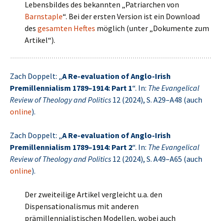
Lebensbildes des bekannten „Patriarchen von
Barnstaple
“. Bei der ersten Version ist ein Download
des
gesamten Heftes
möglich (unter „Dokumente zum
Artikel“).
Zach Doppelt: „
A Re-evaluation of Anglo-Irish
Premillennialism 1789–1914: Part 1
“. In:
The Evangelical
Review of Theology and Politics
12 (2024), S. A29–A48 (auch
online
).
Zach Doppelt: „
A Re-evaluation of Anglo-Irish
Premillennialism 1789–1914: Part 2
“. In:
The Evangelical
Review of Theology and Politics
12 (2024), S. A49–A65 (auch
online
).
Der zweiteilige Artikel vergleicht u.a. den
Dispensationalismus mit anderen
prämillennialistischen Modellen, wobei auch