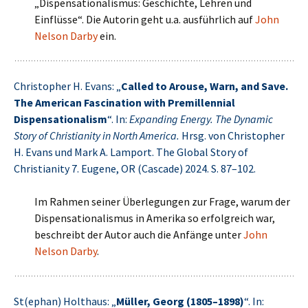
„Dispensationalismus: Geschichte, Lehren und
Einflüsse“. Die Autorin geht u.a. ausführlich auf
John
Nelson Darby
ein.
Christopher H. Evans: „
Called to Arouse, Warn, and Save.
The American Fascination with Premillennial
Dispensationalism
“. In:
Expanding Energy. The Dynamic
Story of Christianity in North America.
Hrsg. von Christopher
H. Evans und Mark A. Lamport. The Global Story of
Christianity 7. Eugene, OR (Cascade) 2024. S. 87–102.
Im Rahmen seiner Überlegungen zur Frage, warum der
Dispensationalismus in Amerika so erfolgreich war,
beschreibt der Autor auch die Anfänge unter
John
Nelson Darby
.
St(ephan) Holthaus: „
Müller, Georg (1805–1898)
“. In: