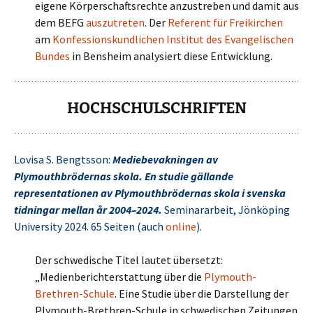
eigene Körperschaftsrechte anzustreben und damit aus
dem BEFG
auszutreten
. Der
Referent für Freikirchen
am
Konfessionskundlichen Institut des Evangelischen
Bundes
in Bensheim analysiert diese Entwicklung.
HOCHSCHULSCHRIFTEN
Lovisa S. Bengtsson:
Mediebevakningen av
Plymouthbrödernas skola. En studie gällande
representationen av Plymouthbrödernas skola i svenska
tidningar mellan år 2004–2024.
Seminararbeit, Jönköping
University 2024. 65 Seiten (auch
online
).
Der schwedische Titel lautet übersetzt:
„Medienberichterstattung über die
Plymouth-
Brethren-Schule
. Eine Studie über die Darstellung der
Plymouth-Brethren-Schule in schwedischen Zeitungen