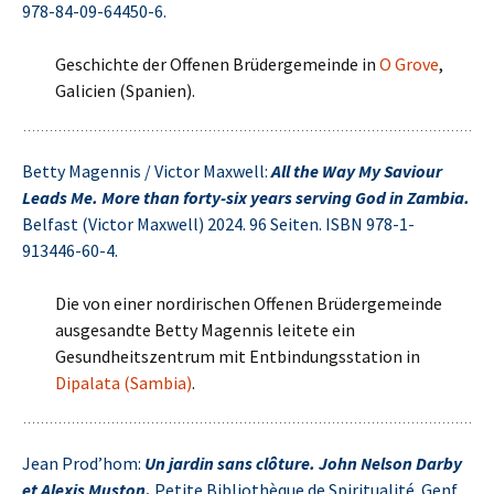
978-84-09-64450-6.
Geschichte der Offenen Brüdergemeinde in
O Grove
,
Galicien (Spanien).
Betty Magennis / Victor Maxwell:
All the Way My Saviour
Leads Me. More than forty-six ye‍ars serving God in Zambia.
Belfast (Victor Maxwell) 2024. 96 Seiten. ISBN 978-1-
913446-60-4.
Die von einer nordirischen Offenen Brüdergemeinde
ausgesandte Betty Magennis leitete ein
Gesundheitszentrum mit Entbindungsstation in
Dipalata (Sambia)
.
Jean Prod’hom:
Un jardin sans clôture. John Nelson Darby
et Alexis Muston.
Petite Bibliothèque de Spiritualité. Genf