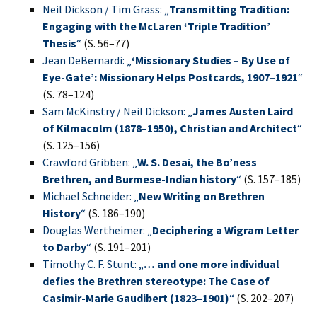
Neil Dickson / Tim Grass: „
Transmitting Tradition:
Engaging with the McLaren ‘Triple Tradition’
Thesis
“
(S. 56–77)
Jean DeBernardi: „
‘Missionary Studies – By Use of
Eye-Gate’: Missionary Helps Postcards, 1907–1921
“
(S. 78–124)
Sam McKinstry / Neil Dickson: „
James Austen Laird
of Kilmacolm (1878–1950), Christian and Architect
“
(S. 125–156)
Crawford Gribben: „
W. S. Desai, the Bo’ness
Brethren, and Burmese-Indian history
“
(S. 157–185)
Michael Schneider: „
New Writing on Brethren
History
“
(S. 186–190)
Douglas Wertheimer: „
Deciphering a Wigram Letter
to Darby
“
(S. 191–201)
Timothy C. F. Stunt: „
… and one more individual
defies the Brethren stereotype: The Case of
Casimir-Marie Gaudibert (1823–1901)
“
(S. 202–207)