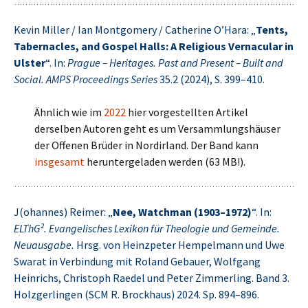
Kevin Miller / Ian Montgomery / Catherine O’Hara: „
Tents,
Tabernacles, and Gospel Halls: A Religious Vernacular in
Ulster
“. In:
Prague – Heritages. Past and Present – Built and
Social. AMPS Proceedings Series
35.2 (2024), S. 399–410.
Ähnlich wie im
2022
hier vorgestellten Artikel
derselben Autoren geht es um Versammlungshäuser
der Offenen Brüder in Nordirland. Der Band kann
insgesamt
heruntergeladen werden (63 MB!).
J(ohannes) Reimer: „
Nee, Watchman (1903–1972)
“. In:
ELThG². Evangelisches Lexikon für Theologie und Gemeinde.
Neuausgabe.
Hrsg. von Heinzpeter Hempelmann und Uwe
Swarat in Verbindung mit Roland Gebauer, Wolfgang
Heinrichs, Christoph Raedel und Peter Zimmerling. Band 3.
Holzgerlingen (SCM R. Brockhaus) 2024. Sp. 894–896.