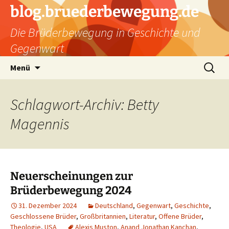
Zum
blog.bruederbewegung.de
Inhalt
Die Brüderbewegung in Geschichte und
springen
Gegenwart
Suchen
Menü
nach:
Schlagwort-Archiv: Betty
Magennis
Neuerscheinungen zur
Brüderbewegung 2024
31. Dezember 2024
Deutschland
,
Gegenwart
,
Geschichte
,
Geschlossene Brüder
,
Großbritannien
,
Literatur
,
Offene Brüder
,
Theologie
,
USA
Alexis Muston
,
Anand Jonathan Kanchan
,