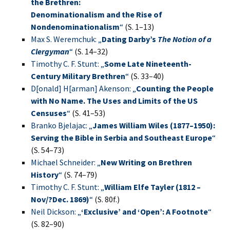
the Brethren:
Denominationalism and the Rise of
Nondenominationalism
“
(S. 1–13)
Max S. Weremchuk: „
Dating Darby’s
The Notion of a
Clergyman
“
(S. 14–32)
Timothy C. F. Stunt: „
Some Late Nineteenth-
Century Military Brethren
“
(S. 33–40)
D[onald] H[arman] Akenson: „
Counting the People
with No Name. The Uses and Limits of the US
Censuses
“
(S. 41–53)
Branko Bjelajac: „
James William Wiles (1877–1950):
Serving the Bible in Serbia and Southeast Europe
“
(S. 54–73)
Michael Schneider: „
New Writing on Brethren
History
“
(S. 74–79)
Timothy C. F. Stunt: „
William Elfe Tayler (1812 –
Nov/?Dec. 1869)
“
(S. 80f.)
Neil Dickson: „
‘Exclusive’ and ‘Open’: A Footnote
“
(S. 82–90)