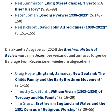
Neil Summerton: „
King Street Chapel, Tiverton: A
Brief History
“
(S. 91–99)
Peter Conlan: „
George Verwer 1938–2023
“
(S. 143–
150)
Neil Dickson: „
David John Alfred Clines (1938–2022)
“
(S. 151–155)
Die aktuelle Ausgabe 20 (2024) der
Brethren Historical
Review
wurde im Dezember versandt und umfasst folgende
Beiträge (von Rezensionen wiederum abgesehen):
Craig Hoyle: „
England, Jamaica, New Zealand: The
Childs Family and the Early Brethren Movement
“
(S. 1–15)
Timothy C. F. Stunt: „
William Vivian (1803–1836) of
Torquay and His Family
“
(S. 16–29)
Tim Grass: „
Brethren in England and Wales and the
1851 Census of Religious Worship
“
(S. 30–55)