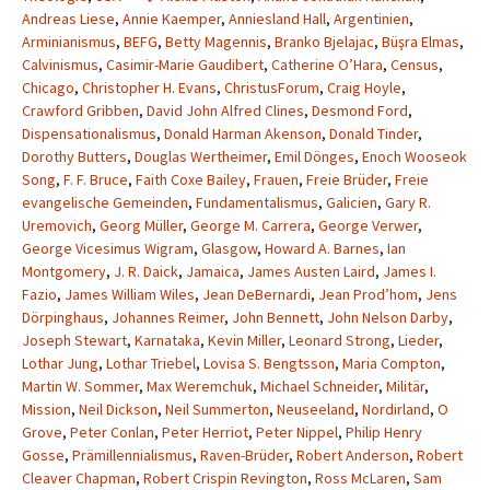
Andreas Liese
,
Annie Kaemper
,
Anniesland Hall
,
Argentinien
,
Arminianismus
,
BEFG
,
Betty Magennis
,
Branko Bjelajac
,
Büşra Elmas
,
Calvinismus
,
Casimir-Marie Gaudibert
,
Catherine O’Hara
,
Census
,
Chicago
,
Christopher H. Evans
,
ChristusForum
,
Craig Hoyle
,
Crawford Gribben
,
David John Alfred Clines
,
Desmond Ford
,
Dispensationalismus
,
Donald Harman Akenson
,
Donald Tinder
,
Dorothy Butters
,
Douglas Wertheimer
,
Emil Dönges
,
Enoch Wooseok
Song
,
F. F. Bruce
,
Faith Coxe Bailey
,
Frauen
,
Freie Brüder
,
Freie
evangelische Gemeinden
,
Fundamentalismus
,
Galicien
,
Gary R.
Uremovich
,
Georg Müller
,
George M. Carrera
,
George Verwer
,
George Vicesimus Wigram
,
Glasgow
,
Howard A. Barnes
,
Ian
Montgomery
,
J. R. Daick
,
Jamaica
,
James Austen Laird
,
James I.
Fazio
,
James William Wiles
,
Jean DeBernardi
,
Jean Prod’hom
,
Jens
Dörpinghaus
,
Johannes Reimer
,
John Bennett
,
John Nelson Darby
,
Joseph Stewart
,
Karnataka
,
Kevin Miller
,
Leonard Strong
,
Lieder
,
Lothar Jung
,
Lothar Triebel
,
Lovisa S. Bengtsson
,
Maria Compton
,
Martin W. Sommer
,
Max Weremchuk
,
Michael Schneider
,
Militär
,
Mission
,
Neil Dickson
,
Neil Summerton
,
Neuseeland
,
Nordirland
,
O
Grove
,
Peter Conlan
,
Peter Herriot
,
Peter Nippel
,
Philip Henry
Gosse
,
Prämillennialismus
,
Raven-Brüder
,
Robert Anderson
,
Robert
Cleaver Chapman
,
Robert Crispin Revington
,
Ross McLaren
,
Sam