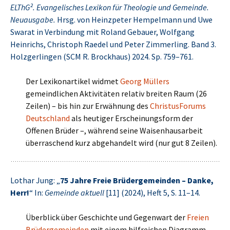
ELThG². Evangelisches Lexikon für Theologie und Gemeinde.
Neuausgabe.
Hrsg. von Heinzpeter Hempelmann und Uwe
Swarat in Verbindung mit Roland Gebauer, Wolfgang
Heinrichs, Christoph Raedel und Peter Zimmerling. Band 3.
Holzgerlingen (SCM R. Brockhaus) 2024. Sp. 759–761.
Der Lexikonartikel widmet
Georg Müllers
gemeindlichen Aktivitäten relativ breiten Raum (26
Zeilen) – bis hin zur Erwähnung des
ChristusForums
Deutschland
als heutiger Erscheinungsform der
Offenen Brüder –, während seine Waisenhausarbeit
überraschend kurz abgehandelt wird (nur gut 8 Zeilen).
Lothar Jung: „
75 Jahre Freie Brüdergemeinden – Danke,
Herr!
“ In:
Gemeinde aktuell
[11] (2024), Heft 5, S. 11–14.
Überblick über Geschichte und Gegenwart der
Freien
Brüdergemeinden
mit einem hilfreichen Diagramm,