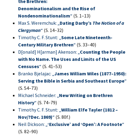
the Brethren:
Denominationalism and the Rise of
Nondenominationalism
“
(S. 1–13)
Max S. Weremchuk: „
Dating Darby’s
The Notion of a
Clergyman
“
(S. 14–32)
Timothy C. F. Stunt: „
Some Late Nineteenth-
Century Military Brethren
“
(S. 33–40)
D[onald] H[arman] Akenson: „
Counting the People
with No Name. The Uses and Limits of the US
Censuses
“
(S. 41–53)
Branko Bjelajac: „
James William Wiles (1877–1950):
Serving the Bible in Serbia and Southeast Europe
“
(S. 54–73)
Michael Schneider: „
New Writing on Brethren
History
“
(S. 74–79)
Timothy C. F. Stunt: „
William Elfe Tayler (1812 –
Nov/?Dec. 1869)
“
(S. 80f.)
Neil Dickson: „
‘Exclusive’ and ‘Open’: A Footnote
“
(S. 82–90)