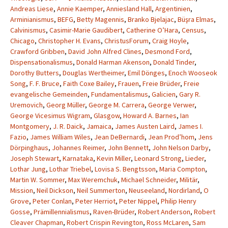
Andreas Liese
,
Annie Kaemper
,
Anniesland Hall
,
Argentinien
,
Arminianismus
,
BEFG
,
Betty Magennis
,
Branko Bjelajac
,
Büşra Elmas
,
Calvinismus
,
Casimir-Marie Gaudibert
,
Catherine O’Hara
,
Census
,
Chicago
,
Christopher H. Evans
,
ChristusForum
,
Craig Hoyle
,
Crawford Gribben
,
David John Alfred Clines
,
Desmond Ford
,
Dispensationalismus
,
Donald Harman Akenson
,
Donald Tinder
,
Dorothy Butters
,
Douglas Wertheimer
,
Emil Dönges
,
Enoch Wooseok
Song
,
F. F. Bruce
,
Faith Coxe Bailey
,
Frauen
,
Freie Brüder
,
Freie
evangelische Gemeinden
,
Fundamentalismus
,
Galicien
,
Gary R.
Uremovich
,
Georg Müller
,
George M. Carrera
,
George Verwer
,
George Vicesimus Wigram
,
Glasgow
,
Howard A. Barnes
,
Ian
Montgomery
,
J. R. Daick
,
Jamaica
,
James Austen Laird
,
James I.
Fazio
,
James William Wiles
,
Jean DeBernardi
,
Jean Prod’hom
,
Jens
Dörpinghaus
,
Johannes Reimer
,
John Bennett
,
John Nelson Darby
,
Joseph Stewart
,
Karnataka
,
Kevin Miller
,
Leonard Strong
,
Lieder
,
Lothar Jung
,
Lothar Triebel
,
Lovisa S. Bengtsson
,
Maria Compton
,
Martin W. Sommer
,
Max Weremchuk
,
Michael Schneider
,
Militär
,
Mission
,
Neil Dickson
,
Neil Summerton
,
Neuseeland
,
Nordirland
,
O
Grove
,
Peter Conlan
,
Peter Herriot
,
Peter Nippel
,
Philip Henry
Gosse
,
Prämillennialismus
,
Raven-Brüder
,
Robert Anderson
,
Robert
Cleaver Chapman
,
Robert Crispin Revington
,
Ross McLaren
,
Sam