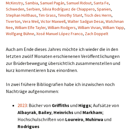
McKinstry
,
Sambia
,
Samuel Pagán
,
Samuel Ridout
,
Santa Fe
,
Schweden
,
Serbien
,
Silvia Rodríguez de Chiappero
,
Spanien
,
Stephan Holthaus
,
Tim Grass
,
Timothy Stunt
,
Tisch des Herrn
,
Tiverton
,
Vera Weil
,
Victor Maxwell
,
Walter Sadgun Desai
,
Watchman
Nee
,
William Elfe Tayler
,
William Rodgers
,
William Vivian
,
William Yapp
,
Wolfgang Bühne
,
Xosé Manuel López Franco
,
Zach Doppelt
Auch am Ende dieses Jahres möchte ich wieder die in den
letzten zwölf Monaten erschienenen Veröffentlichungen
zur Brüderbewegung übersichtlich zusammenstellen und
kurz kommentieren bzw. einordnen.
In zwei frühere Bibliografien habe ich inzwischen noch
Nachträge aufgenommen:
2023
: Bücher von
Griffiths
und
Higgs
; Aufsätze von
Albayrak
,
Bailey
,
Heinrichs
und
Markham
;
Hochschulschriften von
Loureiro
,
Muhirwa
und
Rodrigues