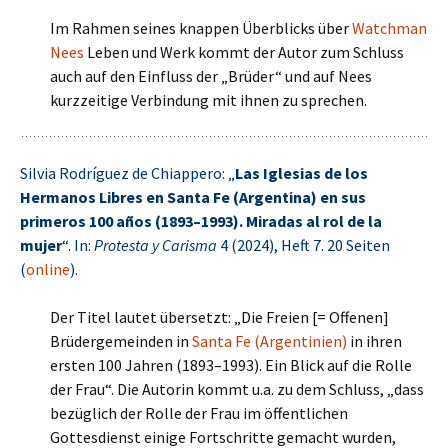
Im Rahmen seines knappen Überblicks über
Watchman
Nees
Leben und Werk kommt der Autor zum Schluss
auch auf den Einfluss der „Brüder“ und auf Nees
kurzzeitige Verbindung mit ihnen zu sprechen.
Silvia Rodríguez de Chiappero: „
Las Iglesias de los
Hermanos Libres en Santa Fe (Argentina) en sus
primeros 100 años (1893–1993). Miradas al rol de la
mujer
“. In:
Protesta y Carisma
4 (2024), Heft 7. 20 Seiten
(
online
).
Der Titel lautet übersetzt: „Die Freien [= Offenen]
Brüdergemeinden in
Santa Fe (Argentinien)
in ihren
ersten 100 Jahren (1893–1993). Ein Blick auf die Rolle
der Frau“. Die Autorin kommt u.a. zu dem Schluss, „dass
bezüglich der Rolle der Frau im öffentlichen
Gottesdienst einige Fortschritte gemacht wurden,