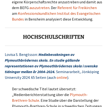
eigene Körperschaftsrechte anzustreben und damit aus
dem BEFG
auszutreten
. Der
Referent für Freikirchen
am
Konfessionskundlichen Institut des Evangelischen
Bundes
in Bensheim analysiert diese Entwicklung.
HOCHSCHULSCHRIFTEN
Lovisa S. Bengtsson:
Mediebevakningen av
Plymouthbrödernas skola. En studie gällande
representationen av Plymouthbrödernas skola i svenska
tidningar mellan år 2004–2024.
Seminararbeit, Jönköping
University 2024. 65 Seiten (auch
online
).
Der schwedische Titel lautet übersetzt:
„Medienberichterstattung über die
Plymouth-
Brethren-Schule
. Eine Studie über die Darstellung der
Plymouth-Brethren-Schule in schwedischen Zeitungen