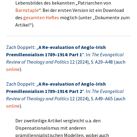
Lebensbildes des bekannten „Patriarchen von
Barnstaple
“. Bei der ersten Version ist ein Download
des
gesamten Heftes
möglich (unter „Dokumente zum
Artikel“).
Zach Doppelt: „
A Re-evaluation of Anglo-Irish
Premillennialism 1789–1914: Part 1
“. In:
The Evangelical
Review of Theology and Politics
12 (2024), S. A29–A48 (auch
online
).
Zach Doppelt: „
A Re-evaluation of Anglo-Irish
Premillennialism 1789–1914: Part 2
“. In:
The Evangelical
Review of Theology and Politics
12 (2024), S. A49–A65 (auch
online
).
Der zweiteilige Artikel vergleicht u.a. den
Dispensationalismus mit anderen
prämillennialistischen Modellen, wobei auch