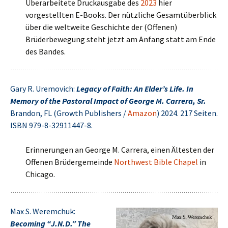
Überarbeitete Druckausgabe des
2023
hier
vorgestellten E-Books. Der nützliche Gesamtüberblick
über die weltweite Geschichte der (Offenen)
Brüderbewegung steht jetzt am Anfang statt am Ende
des Bandes.
Gary R. Uremovich:
Legacy of Faith: An Elder’s Life. In
Memory of the Pastoral Impact of George M. Carrera, Sr.
Brandon, FL (Growth Publishers /
Amazon
) 2024. 217 Seiten.
ISBN 979-8-32911447-8.
Erinnerungen an George M. Carrera, einen Ältesten der
Offenen Brüdergemeinde
North­west Bible Chapel
in
Chicago.
Max S. Weremchuk:
Becoming “J.N.D.” The