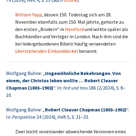
79 (2024), Heft 4, S. 15 (auch
online
).
William Yapp
, dessen 150. Todestag sich am 28.
November ebenfalls zum 150. Mal jährte, gehörte zu
den ersten „Brüdern“ in
Hereford
und wirkte später als
Buchhändler und Verleger in London. Nach ihm sind die
bei ledergebundenen Bibeln häufig verwendeten
überstehenden Einbanddeckel
benannt.
Wolfgang Bühne: „
Ungewöhnliche Bekehrungen. Von
einem, der Christus leben wollte … Robert Cleaver
Chapman (1803–1902)
“. In:
fest und treu
186 (2/2024), S. 8–
10.
Wolfgang Bühne: „
Robert Cleaver Chapman (1803–1902)
“.
In:
Perspektive
24 (2024), Heft 5, S. 31–33.
Zwei leicht voneinander abweichende Versionen eines