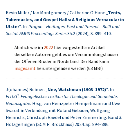
Kevin Miller / Ian Montgomery / Catherine O’Hara: „
Tents,
Tabernacles, and Gospel Halls: A Religious Vernacular in
Ulster
“. In:
Prague – Heritages. Past and Present – Built and
Social. AMPS Proceedings Series
35.2 (2024), S. 399–410.
Ähnlich wie im
2022
hier vorgestellten Artikel
derselben Autoren geht es um Versammlungshäuser
der Offenen Brüder in Nordirland. Der Band kann
insgesamt
heruntergeladen werden (63 MB!).
J(ohannes) Reimer: „
Nee, Watchman (1903–1972)
“. In:
ELThG². Evangelisches Lexikon für Theologie und Gemeinde.
Neuausgabe.
Hrsg. von Heinzpeter Hempelmann und Uwe
Swarat in Verbindung mit Roland Gebauer, Wolfgang
Heinrichs, Christoph Raedel und Peter Zimmerling. Band 3.
Holzgerlingen (SCM R. Brockhaus) 2024. Sp. 894–896.