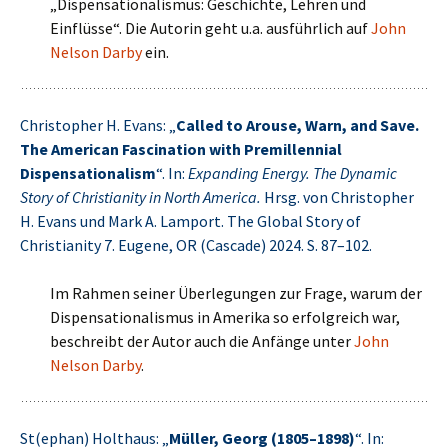
„Dispensationalismus: Geschichte, Lehren und
Einflüsse“. Die Autorin geht u.a. ausführlich auf
John
Nelson Darby
ein.
Christopher H. Evans: „
Called to Arouse, Warn, and Save.
The American Fascination with Premillennial
Dispensationalism
“. In:
Expanding Energy. The Dynamic
Story of Christianity in North America.
Hrsg. von Christopher
H. Evans und Mark A. Lamport. The Global Story of
Christianity 7. Eugene, OR (Cascade) 2024. S. 87–102.
Im Rahmen seiner Überlegungen zur Frage, warum der
Dispensationalismus in Amerika so erfolgreich war,
beschreibt der Autor auch die Anfänge unter
John
Nelson Darby
.
St(ephan) Holthaus: „
Müller, Georg (1805–1898)
“. In: