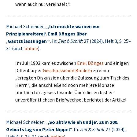
wenn auch nur vereinzelt“.
Michael Schneider: „
‚Ich möchte warnen vor
Prinzipienreiterei‘. Emil Dönges über
‚Gastzulassungen‘
“. In:
Zeit & Schrift
27 (2024), Heft 3, S. 25–
31 (auch
online
).
Im Juli 1903 kam es zwischen
Emil Dönges
und einigen
Dillenburger
Geschlossenen Brüdern
zu einer
„erregten Diskussion über die Zulassung zum Tisch des
Herrn“, die anschließend noch mehrere Monate
brieflich fortgesetzt wurde. Über diesen bisher
unveröffentlichten Briefwechsel berichtet der Artikel.
Michael Schneider: „
‚So aktiv wie eh und je‘. Zum 200.
Geburtstag von Peter Nippel
“. In:
Zeit & Schrift
27 (2024),
Heft 4, S. 24–31 (auch
online
).