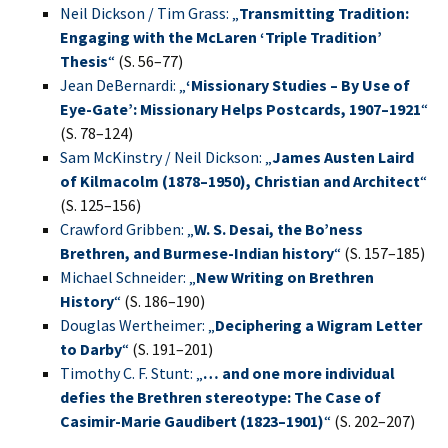
Neil Dickson / Tim Grass: „
Transmitting Tradition:
Engaging with the McLaren ‘Triple Tradition’
Thesis
“
(S. 56–77)
Jean DeBernardi: „
‘Missionary Studies – By Use of
Eye-Gate’: Missionary Helps Postcards, 1907–1921
“
(S. 78–124)
Sam McKinstry / Neil Dickson: „
James Austen Laird
of Kilmacolm (1878–1950), Christian and Architect
“
(S. 125–156)
Crawford Gribben: „
W. S. Desai, the Bo’ness
Brethren, and Burmese-Indian history
“
(S. 157–185)
Michael Schneider: „
New Writing on Brethren
History
“
(S. 186–190)
Douglas Wertheimer: „
Deciphering a Wigram Letter
to Darby
“
(S. 191–201)
Timothy C. F. Stunt: „
… and one more individual
defies the Brethren stereotype: The Case of
Casimir-Marie Gaudibert (1823–1901)
“
(S. 202–207)