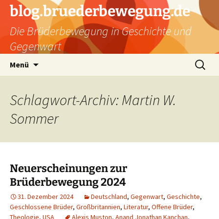
Zum
blog.bruederbewegung.de
Inhalt
Die Brüderbewegung in Geschichte und
springen
Gegenwart
Suchen
Menü
nach:
Schlagwort-Archiv: Martin W.
Sommer
Neuerscheinungen zur
Brüderbewegung 2024
31. Dezember 2024
Deutschland
,
Gegenwart
,
Geschichte
,
Geschlossene Brüder
,
Großbritannien
,
Literatur
,
Offene Brüder
,
Theologie
,
USA
Alexis Muston
,
Anand Jonathan Kanchan
,