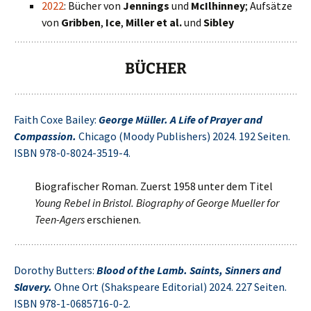
2022
: Bücher von
Jennings
und
McIlhinney
; Aufsätze
von
Gribben
,
Ice
,
Miller et al.
und
Sibley
BÜCHER
Faith Coxe Bailey:
George Müller. A Life of Prayer and
Compassion.
Chicago (Moody Publishers) 2024. 192 Seiten.
ISBN 978-0-8024-3519-4.
Biografischer Roman. Zuerst 1958 unter dem Titel
Young Rebel in Bristol. Biography of George Mueller for
Teen-Agers
erschienen.
Dorothy Butters:
Blood of the Lamb. Saints, Sinners and
Slavery.
Ohne Ort (Shakspeare Editorial) 2024. 227 Seiten.
ISBN 978-1-0685716-0-2.