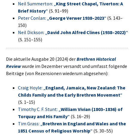
Neil Summerton: „
King Street Chapel, Tiverton: A
Brief History
“
(S. 91–99)
Peter Conlan: „
George Verwer 1938–2023
“
(S. 143–
150)
Neil Dickson: „
David John Alfred Clines (1938–2022)
“
(S. 151–155)
Die aktuelle Ausgabe 20 (2024) der
Brethren Historical
Review
wurde im Dezember versandt und umfasst folgende
Beiträge (von Rezensionen wiederum abgesehen):
Craig Hoyle: „
England, Jamaica, New Zealand: The
Childs Family and the Early Brethren Movement
“
(S. 1–15)
Timothy C. F. Stunt: „
William Vivian (1803–1836) of
Torquay and His Family
“
(S. 16–29)
Tim Grass: „
Brethren in England and Wales and the
1851 Census of Religious Worship
“
(S. 30–55)