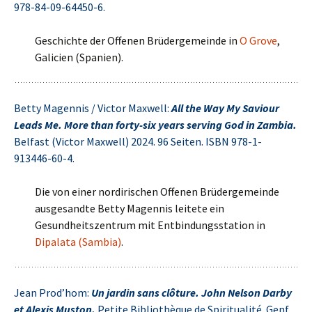
978-84-09-64450-6.
Geschichte der Offenen Brüdergemeinde in
O Grove
,
Galicien (Spanien).
Betty Magennis / Victor Maxwell:
All the Way My Saviour
Leads Me. More than forty-six ye‍ars serving God in Zambia.
Belfast (Victor Maxwell) 2024. 96 Seiten. ISBN 978-1-
913446-60-4.
Die von einer nordirischen Offenen Brüdergemeinde
ausgesandte Betty Magennis leitete ein
Gesundheitszentrum mit Entbindungsstation in
Dipalata (Sambia)
.
Jean Prod’hom:
Un jardin sans clôture. John Nelson Darby
et Alexis Muston.
Petite Bibliothèque de Spiritualité. Genf