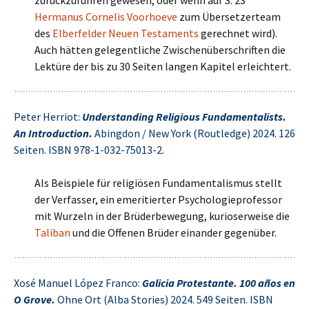
zurückzuführen gewesen, oder wenn auf S. 23
Hermanus Cornelis Voorhoeve
zum Übersetzerteam
des
Elberfelder Neuen Testaments
gerechnet wird).
Auch hätten gelegentliche Zwischenüberschriften die
Lektüre der bis zu 30 Seiten langen Kapitel erleichtert.
Peter Herriot:
Understanding Religious Fundamentalists.
An Introduction.
Abingdon / New York (Routledge) 2024. 126
Seiten. ISBN 978-1-032-75013-2.
Als Beispiele für religiösen Fundamentalismus stellt
der Verfasser, ein emeritierter Psychologieprofessor
mit Wurzeln in der Brüderbewegung, kurioserweise die
Taliban
und die Offenen Brüder einander gegenüber.
Xosé Manuel López Franco:
Galicia Protestante. 100 años en
O Grove.
Ohne Ort (Alba Stories) 2024. 549 Seiten. ISBN