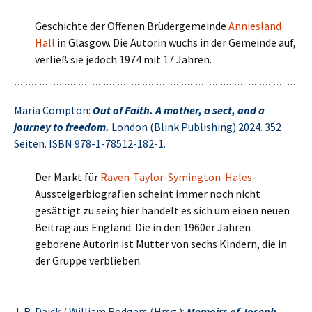
Geschichte der Offenen Brüdergemeinde
Anniesland
Hall
in Glasgow. Die Autorin wuchs in der Gemeinde auf,
verließ sie jedoch 1974 mit 17 Jahren.
Maria Compton:
Out of Faith. A mother, a sect, and a
journey to freedom.
London (Blink Publishing) 2024. 352
Seiten. ISBN 978-1-78512-182-1.
Der Markt für
Raven-Taylor-Symington-Hales
-
Aussteigerbiografien scheint immer noch nicht
gesättigt zu sein; hier handelt es sich um einen neuen
Beitrag aus England. Die in den 1960er Jahren
geborene Autorin ist Mutter von sechs Kindern, die in
der Gruppe verblieben.
J. R. Daick / William Rodgers (Hrsg.):
Memoirs of Joseph