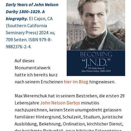
Early Years of John Nelson
Darby 1800–1829. A
biography.
El Cajon, CA
(Southern California
Seminary Press) 2024. xv,
709 Seiten. ISBN 979-8-
9882376-2-4.
Auf dieses
Monumentalwerk
hatte ich bereits kurz
nach seinem Erscheinen
hier im Blog
hingewiesen.
Max Weremchuk hat in seinem Bestreben, die ersten 29
Lebensjahre
John Nelson Darbys
minutiös
nachzuzeichnen, keinen Stein unumgedreht gelassen:
familiärer Hintergrund, Schulzeit, Studium, juristische
Ausbildung, Bekehrung, Ordination, kirchlicher Dienst,
der berühmte Reitunfall, neue biblische Erkenntnisse