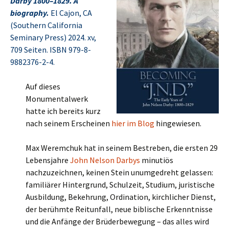
Darby 1800–1829. A
biography.
El Cajon, CA
(Southern California
Seminary Press) 2024. xv,
709 Seiten. ISBN 979-8-
9882376-2-4.
Auf dieses
Monumentalwerk
hatte ich bereits kurz
nach seinem Erscheinen
hier im Blog
hingewiesen.
Max Weremchuk hat in seinem Bestreben, die ersten 29
Lebensjahre
John Nelson Darbys
minutiös
nachzuzeichnen, keinen Stein unumgedreht gelassen:
familiärer Hintergrund, Schulzeit, Studium, juristische
Ausbildung, Bekehrung, Ordination, kirchlicher Dienst,
der berühmte Reitunfall, neue biblische Erkenntnisse
und die Anfänge der Brüderbewegung – das alles wird