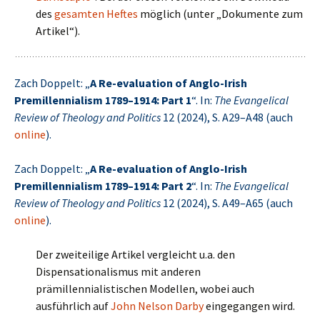
des
gesamten Heftes
möglich (unter „Dokumente zum
Artikel“).
Zach Doppelt: „
A Re-evaluation of Anglo-Irish
Premillennialism 1789–1914: Part 1
“. In:
The Evangelical
Review of Theology and Politics
12 (2024), S. A29–A48 (auch
online
).
Zach Doppelt: „
A Re-evaluation of Anglo-Irish
Premillennialism 1789–1914: Part 2
“. In:
The Evangelical
Review of Theology and Politics
12 (2024), S. A49–A65 (auch
online
).
Der zweiteilige Artikel vergleicht u.a. den
Dispensationalismus mit anderen
prämillennialistischen Modellen, wobei auch
ausführlich auf
John Nelson Darby
eingegangen wird.