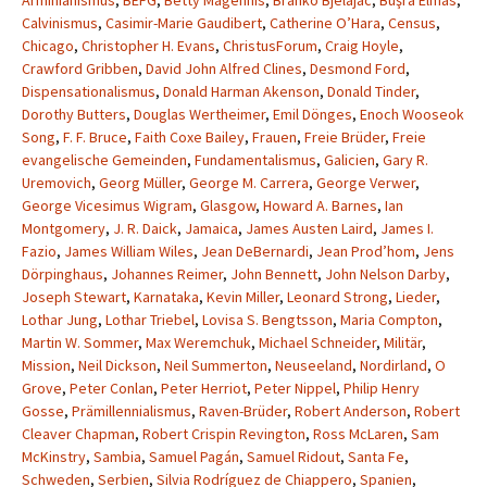
Arminianismus
,
BEFG
,
Betty Magennis
,
Branko Bjelajac
,
Büşra Elmas
,
Calvinismus
,
Casimir-Marie Gaudibert
,
Catherine O’Hara
,
Census
,
Chicago
,
Christopher H. Evans
,
ChristusForum
,
Craig Hoyle
,
Crawford Gribben
,
David John Alfred Clines
,
Desmond Ford
,
Dispensationalismus
,
Donald Harman Akenson
,
Donald Tinder
,
Dorothy Butters
,
Douglas Wertheimer
,
Emil Dönges
,
Enoch Wooseok
Song
,
F. F. Bruce
,
Faith Coxe Bailey
,
Frauen
,
Freie Brüder
,
Freie
evangelische Gemeinden
,
Fundamentalismus
,
Galicien
,
Gary R.
Uremovich
,
Georg Müller
,
George M. Carrera
,
George Verwer
,
George Vicesimus Wigram
,
Glasgow
,
Howard A. Barnes
,
Ian
Montgomery
,
J. R. Daick
,
Jamaica
,
James Austen Laird
,
James I.
Fazio
,
James William Wiles
,
Jean DeBernardi
,
Jean Prod’hom
,
Jens
Dörpinghaus
,
Johannes Reimer
,
John Bennett
,
John Nelson Darby
,
Joseph Stewart
,
Karnataka
,
Kevin Miller
,
Leonard Strong
,
Lieder
,
Lothar Jung
,
Lothar Triebel
,
Lovisa S. Bengtsson
,
Maria Compton
,
Martin W. Sommer
,
Max Weremchuk
,
Michael Schneider
,
Militär
,
Mission
,
Neil Dickson
,
Neil Summerton
,
Neuseeland
,
Nordirland
,
O
Grove
,
Peter Conlan
,
Peter Herriot
,
Peter Nippel
,
Philip Henry
Gosse
,
Prämillennialismus
,
Raven-Brüder
,
Robert Anderson
,
Robert
Cleaver Chapman
,
Robert Crispin Revington
,
Ross McLaren
,
Sam
McKinstry
,
Sambia
,
Samuel Pagán
,
Samuel Ridout
,
Santa Fe
,
Schweden
,
Serbien
,
Silvia Rodríguez de Chiappero
,
Spanien
,