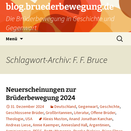
Zum
blog.bruederbewegung.de
Inhalt
Die Brüderbewegung in Geschichte und
springen
Gegenwart
Suchen
Menü
nach:
Schlagwort-Archiv: F. F. Bruce
Neuerscheinungen zur
Brüderbewegung 2024
31. Dezember 2024
Deutschland
,
Gegenwart
,
Geschichte
,
Geschlossene Brüder
,
Großbritannien
,
Literatur
,
Offene Brüder
,
Theologie
,
USA
Alexis Muston
,
Anand Jonathan Kanchan
,
Andreas Liese
,
Annie Kaemper
,
Anniesland Hall
,
Argentinien
,