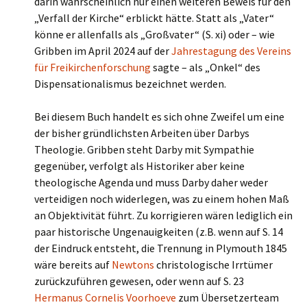
darin wahrscheinlich nur einen weiteren Beweis für den
„Verfall der Kirche“ erblickt hätte. Statt als „Vater“
könne er allenfalls als „Großvater“ (S. xi) oder – wie
Gribben im April 2024 auf der
Jahrestagung des Vereins
für Freikirchenforschung
sagte – als „Onkel“ des
Dispensationalismus bezeichnet werden.
Bei diesem Buch handelt es sich ohne Zweifel um eine
der bisher gründlichsten Arbeiten über Darbys
Theologie. Gribben steht Darby mit Sympathie
gegenüber, verfolgt als Historiker aber keine
theologische Agenda und muss Darby daher weder
verteidigen noch widerlegen, was zu einem hohen Maß
an Objektivität führt. Zu korrigieren wären lediglich ein
paar historische Ungenauigkeiten (z.B. wenn auf S. 14
der Eindruck entsteht, die Trennung in Plymouth 1845
wäre bereits auf
Newtons
christologische Irrtümer
zurückzuführen gewesen, oder wenn auf S. 23
Hermanus Cornelis Voorhoeve
zum Übersetzerteam