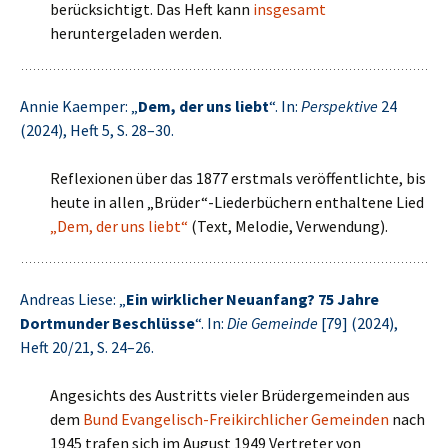
berücksichtigt. Das Heft kann
insgesamt
heruntergeladen werden.
Annie Kaemper: „
Dem, der uns liebt
“. In:
Perspektive
24
(2024), Heft 5, S. 28–30.
Reflexionen über das 1877 erstmals veröffentlichte, bis
heute in allen „Brüder“-Liederbüchern enthaltene Lied
„Dem, der uns liebt“
(Text, Melodie, Verwendung).
Andreas Liese: „
Ein wirklicher Neuanfang? 75 Jahre
Dortmunder Beschlüsse
“. In:
Die Gemeinde
[79] (2024),
Heft 20/21, S. 24–26.
Angesichts des Austritts vieler Brüdergemeinden aus
dem
Bund Evangelisch-Freikirchlicher Gemeinden
nach
1945 trafen sich im August 1949 Vertreter von