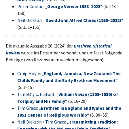
Peter Conlan: „
George Verwer 1938–2023
“
(S. 143–
150)
Neil Dickson: „
David John Alfred Clines (1938–2022)
“
(S. 151–155)
Die aktuelle Ausgabe 20 (2024) der
Brethren Historical
Review
wurde im Dezember versandt und umfasst folgende
Beiträge (von Rezensionen wiederum abgesehen):
Craig Hoyle: „
England, Jamaica, New Zealand: The
Childs Family and the Early Brethren Movement
“
(S. 1–15)
Timothy C. F. Stunt: „
William Vivian (1803–1836) of
Torquay and His Family
“
(S. 16–29)
Tim Grass: „
Brethren in England and Wales and the
1851 Census of Religious Worship
“
(S. 30–55)
Neil Dickson / Tim Grass: „
Transmitting Tradition:
Engaging with the McLaren ‘Triple Tradition’