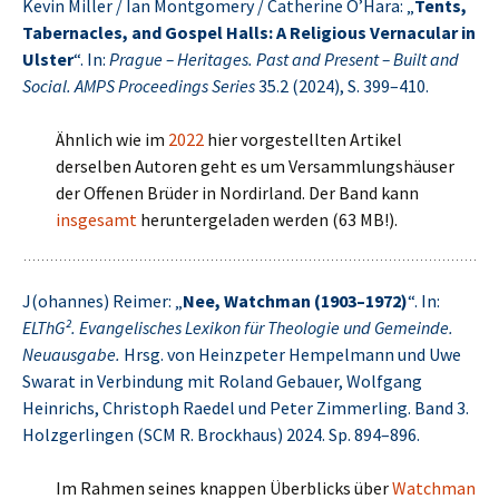
Kevin Miller / Ian Montgomery / Catherine O’Hara: „
Tents,
Tabernacles, and Gospel Halls: A Religious Vernacular in
Ulster
“. In:
Prague – Heritages. Past and Present – Built and
Social. AMPS Proceedings Series
35.2 (2024), S. 399–410.
Ähnlich wie im
2022
hier vorgestellten Artikel
derselben Autoren geht es um Versammlungshäuser
der Offenen Brüder in Nordirland. Der Band kann
insgesamt
heruntergeladen werden (63 MB!).
J(ohannes) Reimer: „
Nee, Watchman (1903–1972)
“. In:
ELThG². Evangelisches Lexikon für Theologie und Gemeinde.
Neuausgabe.
Hrsg. von Heinzpeter Hempelmann und Uwe
Swarat in Verbindung mit Roland Gebauer, Wolfgang
Heinrichs, Christoph Raedel und Peter Zimmerling. Band 3.
Holzgerlingen (SCM R. Brockhaus) 2024. Sp. 894–896.
Im Rahmen seines knappen Überblicks über
Watchman