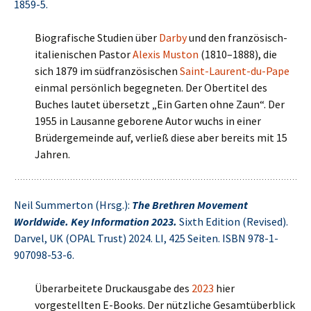
1859-5.
Biografische Studien über
Darby
und den französisch-
italienischen Pastor
Alexis Muston
(1810–1888), die
sich 1879 im südfranzösischen
Saint-Laurent-du-Pape
einmal persönlich begegneten. Der Obertitel des
Buches lautet übersetzt „Ein Garten ohne Zaun“. Der
1955 in Lausanne geborene Autor wuchs in einer
Brüdergemeinde auf, verließ diese aber bereits mit 15
Jahren.
Neil Summerton (Hrsg.):
The Brethren Movement
Worldwide. Key Information 2023.
Sixth Edition (Revised).
Darvel, UK (OPAL Trust) 2024. LI, 425 Seiten. ISBN 978-1-
907098-53-6.
Überarbeitete Druckausgabe des
2023
hier
vorgestellten E-Books. Der nützliche Gesamtüberblick