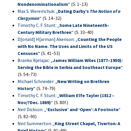
Nondenominationalism
“
(S. 1–13)
Max S. Weremchuk: „
Dating Darby’s
The Notion of a
Clergyman
“
(S. 14–32)
Timothy C. F. Stunt: „
Some Late Nineteenth-
Century Military Brethren
“
(S. 33–40)
D[onald] H[arman] Akenson: „
Counting the People
with No Name. The Uses and Limits of the US
Censuses
“
(S. 41–53)
Branko Bjelajac: „
James William Wiles (1877–1950):
Serving the Bible in Serbia and Southeast Europe
“
(S. 54–73)
Michael Schneider: „
New Writing on Brethren
History
“
(S. 74–79)
Timothy C. F. Stunt: „
William Elfe Tayler (1812 –
Nov/?Dec. 1869)
“
(S. 80f.)
Neil Dickson: „
‘Exclusive’ and ‘Open’: A Footnote
“
(S. 82–90)
Neil Summerton: „
King Street Chapel, Tiverton: A
Brief History
“
(S. 91–99)