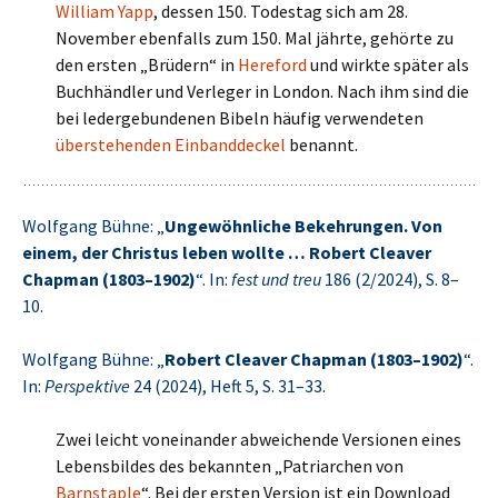
William Yapp
, dessen 150. Todestag sich am 28.
November ebenfalls zum 150. Mal jährte, gehörte zu
den ersten „Brüdern“ in
Hereford
und wirkte später als
Buchhändler und Verleger in London. Nach ihm sind die
bei ledergebundenen Bibeln häufig verwendeten
überstehenden Einbanddeckel
benannt.
Wolfgang Bühne: „
Ungewöhnliche Bekehrungen. Von
einem, der Christus leben wollte … Robert Cleaver
Chapman (1803–1902)
“. In:
fest und treu
186 (2/2024), S. 8–
10.
Wolfgang Bühne: „
Robert Cleaver Chapman (1803–1902)
“.
In:
Perspektive
24 (2024), Heft 5, S. 31–33.
Zwei leicht voneinander abweichende Versionen eines
Lebensbildes des bekannten „Patriarchen von
Barnstaple
“. Bei der ersten Version ist ein Download