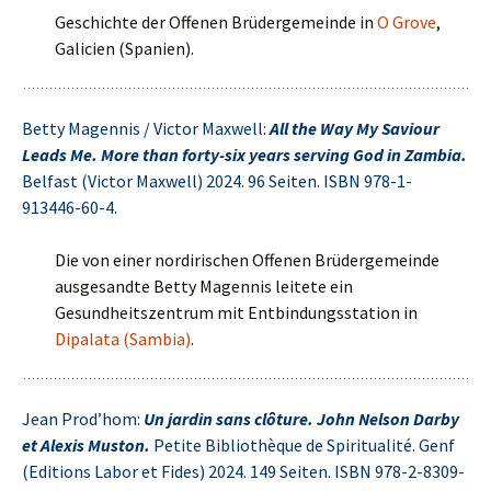
Geschichte der Offenen Brüdergemeinde in
O Grove
,
Galicien (Spanien).
Betty Magennis / Victor Maxwell:
All the Way My Saviour
Leads Me. More than forty-six ye‍ars serving God in Zambia.
Belfast (Victor Maxwell) 2024. 96 Seiten. ISBN 978-1-
913446-60-4.
Die von einer nordirischen Offenen Brüdergemeinde
ausgesandte Betty Magennis leitete ein
Gesundheitszentrum mit Entbindungsstation in
Dipalata (Sambia)
.
Jean Prod’hom:
Un jardin sans clôture. John Nelson Darby
et Alexis Muston.
Petite Bibliothèque de Spiritualité. Genf
(Editions Labor et Fides) 2024. 149 Seiten. ISBN 978-2-8309-