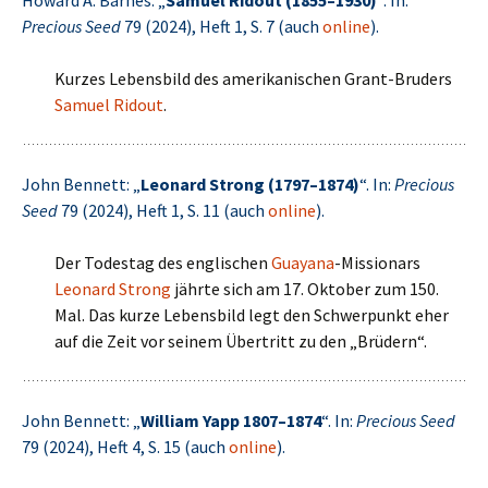
Howard A. Barnes: „
Samuel Ridout (1855–1930)
“. In:
Precious Seed
79 (2024), Heft 1, S. 7 (auch
online
).
Kurzes Lebensbild des amerikanischen Grant-Bruders
Samuel Ridout
.
John Bennett: „
Leonard Strong (1797–1874)
“. In:
Precious
Seed
79 (2024), Heft 1, S. 11 (auch
online
).
Der Todestag des englischen
Guayana
-Missionars
Leonard Strong
jährte sich am 17. Oktober zum 150.
Mal. Das kurze Lebensbild legt den Schwerpunkt eher
auf die Zeit vor seinem Übertritt zu den „Brüdern“.
John Bennett: „
William Yapp 1807–1874
“. In:
Precious Seed
79 (2024), Heft 4, S. 15 (auch
online
).