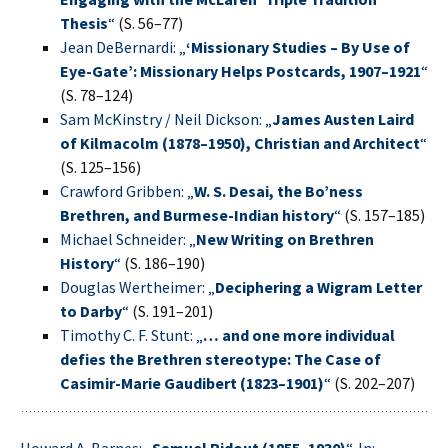
Thesis
“
(S. 56–77)
Jean DeBernardi: „
‘Missionary Studies – By Use of
Eye-Gate’: Missionary Helps Postcards, 1907–1921
“
(S. 78–124)
Sam McKinstry / Neil Dickson: „
James Austen Laird
of Kilmacolm (1878–1950), Christian and Architect
“
(S. 125–156)
Crawford Gribben: „
W. S. Desai, the Bo’ness
Brethren, and Burmese-Indian history
“
(S. 157–185)
Michael Schneider: „
New Writing on Brethren
History
“
(S. 186–190)
Douglas Wertheimer: „
Deciphering a Wigram Letter
to Darby
“
(S. 191–201)
Timothy C. F. Stunt: „
… and one more individual
defies the Brethren stereotype: The Case of
Casimir-Marie Gaudibert (1823–1901)
“
(S. 202–207)