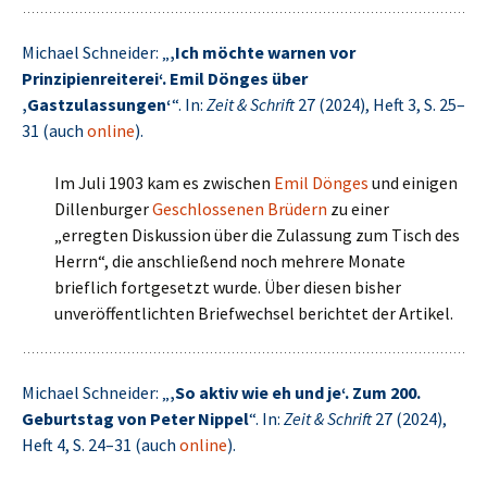
Michael Schneider: „
‚Ich möchte warnen vor
Prinzipienreiterei‘. Emil Dönges über
‚Gastzulassungen‘
“. In:
Zeit & Schrift
27 (2024), Heft 3, S. 25–
31 (auch
online
).
Im Juli 1903 kam es zwischen
Emil Dönges
und einigen
Dillenburger
Geschlossenen Brüdern
zu einer
„erregten Diskussion über die Zulassung zum Tisch des
Herrn“, die anschließend noch mehrere Monate
brieflich fortgesetzt wurde. Über diesen bisher
unveröffentlichten Briefwechsel berichtet der Artikel.
Michael Schneider: „
‚So aktiv wie eh und je‘. Zum 200.
Geburtstag von Peter Nippel
“. In:
Zeit & Schrift
27 (2024),
Heft 4, S. 24–31 (auch
online
).