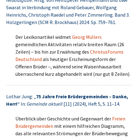
Neuausgabe.
Hrsg. von Heinzpeter Hempelmann und Uwe
Swarat in Verbindung mit Roland Gebauer, Wolfgang
Heinrichs, Christoph Raedel und Peter Zimmerling. Band 3.
Holzgerlingen (SCM R. Brockhaus) 2024. Sp. 759–761.
Der Lexikonartikel widmet
Georg Müllers
gemeindlichen Aktivitäten relativ breiten Raum (26
Zeilen) – bis hin zur Erwähnung des
ChristusForums
Deutschland
als heutiger Erscheinungsform der
Offenen Brüder –, während seine Waisenhausarbeit
überraschend kurz abgehandelt wird (nur gut 8 Zeilen).
Lothar Jung: „
75 Jahre Freie Brüdergemeinden – Danke,
Herr!
“ In:
Gemeinde aktuell
[11] (2024), Heft 5, S. 11–14.
Überblick über Geschichte und Gegenwart der
Freien
Brüdergemeinden
mit einem hilfreichen Diagramm,
das alle relevanten Strömungen der Brüderbewegung