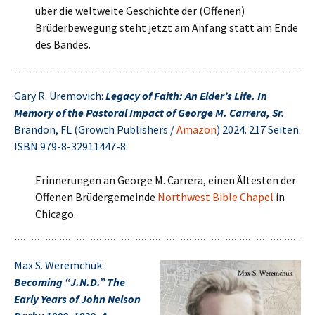
über die weltweite Geschichte der (Offenen)
Brüderbewegung steht jetzt am Anfang statt am Ende
des Bandes.
Gary R. Uremovich:
Legacy of Faith: An Elder’s Life. In
Memory of the Pastoral Impact of George M. Carrera, Sr.
Brandon, FL (Growth Publishers /
Amazon
) 2024. 217 Seiten.
ISBN 979-8-32911447-8.
Erinnerungen an George M. Carrera, einen Ältesten der
Offenen Brüdergemeinde
North­west Bible Chapel
in
Chicago.
Max S. Weremchuk:
Becoming “J.N.D.” The
Early Years of John Nelson