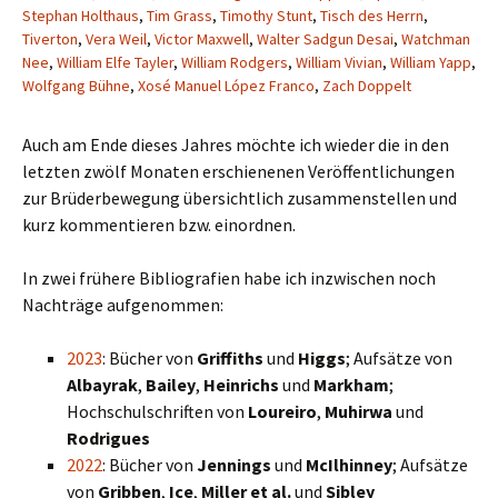
Stephan Holthaus
,
Tim Grass
,
Timothy Stunt
,
Tisch des Herrn
,
Tiverton
,
Vera Weil
,
Victor Maxwell
,
Walter Sadgun Desai
,
Watchman
Nee
,
William Elfe Tayler
,
William Rodgers
,
William Vivian
,
William Yapp
,
Wolfgang Bühne
,
Xosé Manuel López Franco
,
Zach Doppelt
Auch am Ende dieses Jahres möchte ich wieder die in den
letzten zwölf Monaten erschienenen Veröffentlichungen
zur Brüderbewegung übersichtlich zusammenstellen und
kurz kommentieren bzw. einordnen.
In zwei frühere Bibliografien habe ich inzwischen noch
Nachträge aufgenommen:
2023
: Bücher von
Griffiths
und
Higgs
; Aufsätze von
Albayrak
,
Bailey
,
Heinrichs
und
Markham
;
Hochschulschriften von
Loureiro
,
Muhirwa
und
Rodrigues
2022
: Bücher von
Jennings
und
McIlhinney
; Aufsätze
von
Gribben
,
Ice
,
Miller et al.
und
Sibley